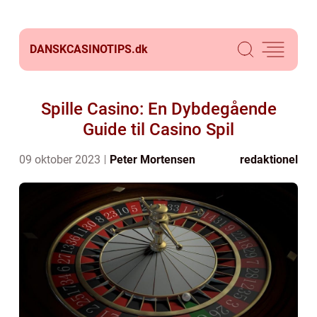
DANSKCASINOTIPS.
dk
Spille Casino: En Dybdegående
Guide til Casino Spil
09 oktober 2023
Peter Mortensen
redaktionel