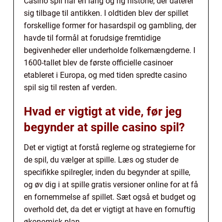
Casino spil har en lang og rig historie, der daterer
sig tilbage til antikken. I oldtiden blev der spillet
forskellige former for hasardspil og gambling, der
havde til formål at forudsige fremtidige
begivenheder eller underholde folkemængderne. I
1600-tallet blev de første officielle casinoer
etableret i Europa, og med tiden spredte casino
spil sig til resten af verden.
Hvad er vigtigt at vide, før jeg
begynder at spille casino spil?
Det er vigtigt at forstå reglerne og strategierne for
de spil, du vælger at spille. Læs og studer de
specifikke spilregler, inden du begynder at spille,
og øv dig i at spille gratis versioner online for at få
en fornemmelse af spillet. Sæt også et budget og
overhold det, da det er vigtigt at have en fornuftig
økonomisk plan.