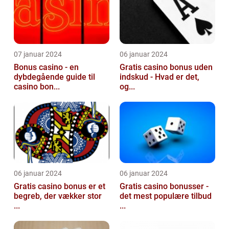
07 januar 2024
06 januar 2024
Bonus casino - en
Gratis casino bonus uden
dybdegående guide til
indskud - Hvad er det,
casino bon...
og...
06 januar 2024
06 januar 2024
Gratis casino bonus er et
Gratis casino bonusser -
begreb, der vækker stor
det mest populære tilbud
...
...