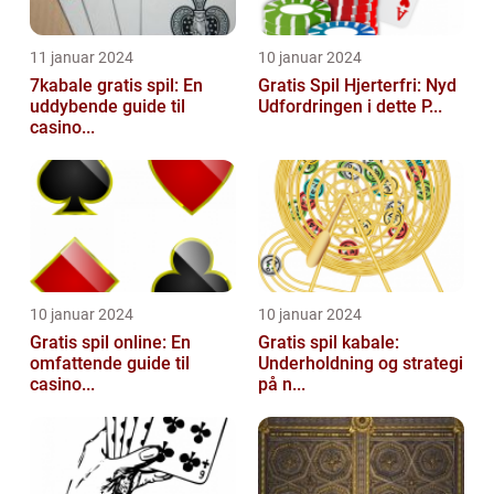
11 januar 2024
10 januar 2024
7kabale gratis spil: En
Gratis Spil Hjerterfri: Nyd
uddybende guide til
Udfordringen i dette P...
casino...
10 januar 2024
10 januar 2024
Gratis spil online: En
Gratis spil kabale:
omfattende guide til
Underholdning og strategi
casino...
på n...