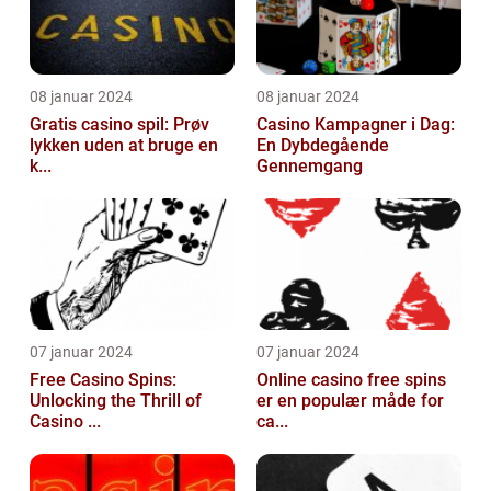
08 januar 2024
08 januar 2024
Gratis casino spil: Prøv
Casino Kampagner i Dag:
lykken uden at bruge en
En Dybdegående
k...
Gennemgang
07 januar 2024
07 januar 2024
Free Casino Spins:
Online casino free spins
Unlocking the Thrill of
er en populær måde for
Casino ...
ca...