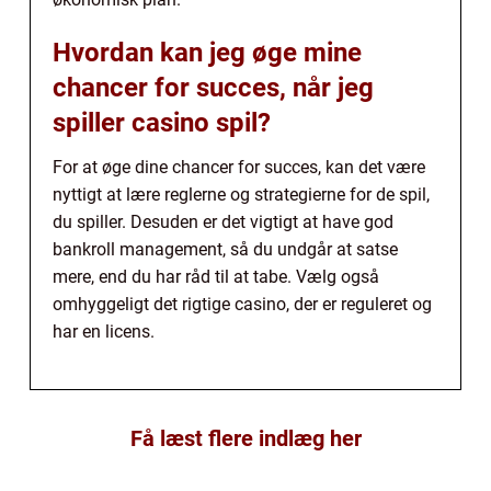
Hvordan kan jeg øge mine
chancer for succes, når jeg
spiller casino spil?
For at øge dine chancer for succes, kan det være
nyttigt at lære reglerne og strategierne for de spil,
du spiller. Desuden er det vigtigt at have god
bankroll management, så du undgår at satse
mere, end du har råd til at tabe. Vælg også
omhyggeligt det rigtige casino, der er reguleret og
har en licens.
Få læst flere indlæg her