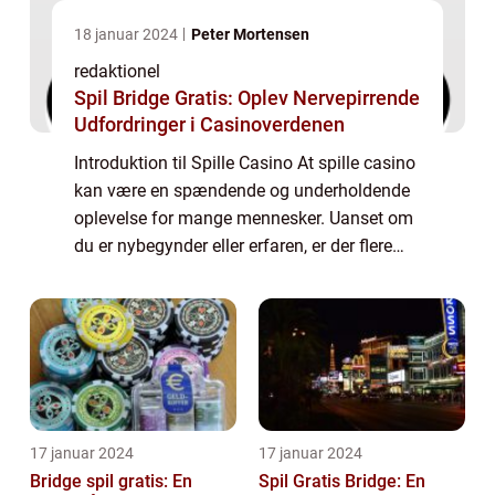
18 januar 2024
Peter Mortensen
redaktionel
Spil Bridge Gratis: Oplev Nervepirrende
Udfordringer i Casinoverdenen
Introduktion til Spille Casino At spille casino
kan være en spændende og underholdende
oplevelse for mange mennesker. Uanset om
du er nybegynder eller erfaren, er der flere
vigtige ting at vide, før du begynder at spille.
Denne artikel vil dykke ned ...
17 januar 2024
17 januar 2024
Bridge spil gratis: En
Spil Gratis Bridge: En