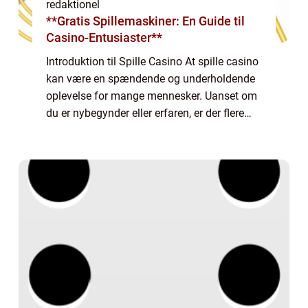
redaktionel
**Gratis Spillemaskiner: En Guide til
Casino-Entusiaster**
Introduktion til Spille Casino At spille casino
kan være en spændende og underholdende
oplevelse for mange mennesker. Uanset om
du er nybegynder eller erfaren, er der flere
vigtige ting at vide, før du begynder at spille.
Denne artikel vil dykke ned ...