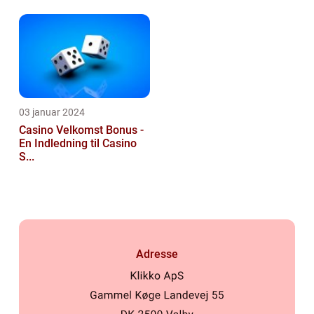
03 januar 2024
Casino Velkomst Bonus -
En Indledning til Casino
S...
Adresse