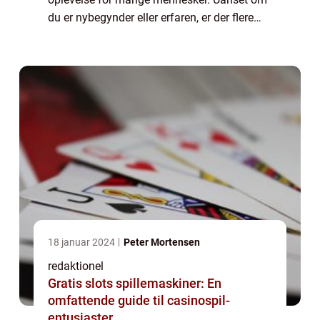
du er nybegynder eller erfaren, er der flere
vigtige ting at vide, før du begynder at spille.
Denne artikel vil dykke ned ...
18 januar 2024
Peter Mortensen
redaktionel
Gratis slots spillemaskiner: En
omfattende guide til casinospil-
entusiaster