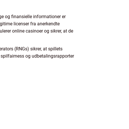
ge og finansielle informationer er
legitime licenser fra anerkendte
rer online casinoer og sikrer, at de
tors (RNGs) sikrer, at spillets
s spilfairness og udbetalingsrapporter