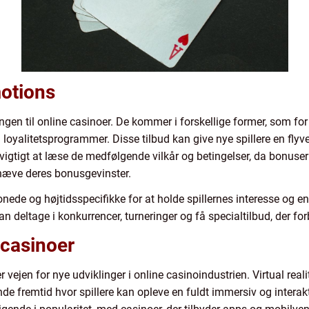
otions
ngen til online casinoer. De kommer i forskellige former, som f
 loyalitetsprogrammer. Disse tilbud kan give nye spillere en fl
dog vigtigt at læse de medfølgende vilkår og betingelser, da bon
 hæve deres bonusgevinster.
e og højtidsspecifikke for at holde spillernes interesse og en
 deltage i konkurrencer, turneringer og få specialtilbud, der for
 casinoer
 vejen for nye udviklinger i online casinoindustrien. Virtual real
de fremtid hvor spillere kan opleve en fuldt immersiv og interakt