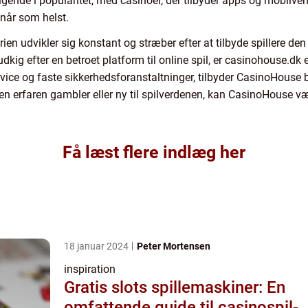
igende i popularitet, med casinoer, der tilbyder apps og mobilven
 når som helst.
trien udvikler sig konstant og stræber efter at tilbyde spillere d
udkig efter en betroet platform til online spil, er casinohouse.dk
vice og faste sikkerhedsforanstaltninger, tilbyder CasinoHouse 
 en erfaren gambler eller ny til spilverdenen, kan CasinoHouse væ
Få læst flere indlæg her
18 januar 2024
Peter Mortensen
inspiration
Gratis slots spillemaskiner: En
omfattende guide til casinospil-