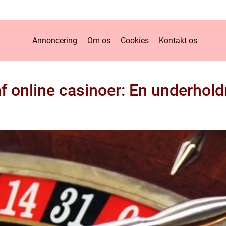
Annoncering
Om os
Cookies
Kontakt os
f online casinoer: En underhold