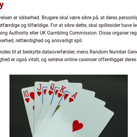
y
velsen er sikkerhed. Brugere skal være sikre på, at deres personli
etfærdige og tilfældige. For at sikre dette, skal spillesider have 
 Authority eller UK Gambling Commission. Disse organer regule
kerhed, retfærdighed og ansvarligt spil.
des til at beskytte dataoverførsler, mens Random Number Genera
ghed er også vitalt, og seriøse online casinoer offentliggør dere