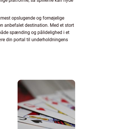
lige platforme, så spillerne kan nyde
en mest opslugende og fornøjelige
 en anbefalet destination. Med et stort
både spænding og pålidelighed i et
re din portal til underholdningens