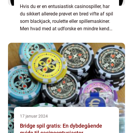
Hvis du er en entusiastisk casinospiller, har
du sikkert allerede prøvet en bred vifte af spil
som blackjack, roulette eller spillemaskiner.
Men hvad med at udforske en mindre kendt,
men ikke desto mindre spændende
spiloplevelse? Bridge er et kortspi...
17 januar 2024
Bridge spil gratis: En dybdegående
guide til casinoentusiaster