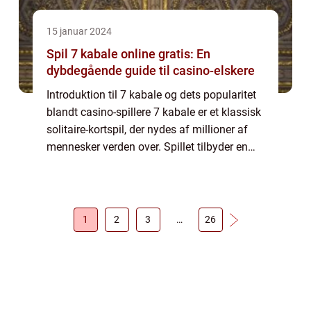
15 januar 2024
Spil 7 kabale online gratis: En
dybdegående guide til casino-elskere
Introduktion til 7 kabale og dets popularitet
blandt casino-spillere 7 kabale er et klassisk
solitaire-kortspil, der nydes af millioner af
mennesker verden over. Spillet tilbyder en
blanding af strategi, held og tålmodighed,
hvilket appellerer til ca...
1
2
3
…
26