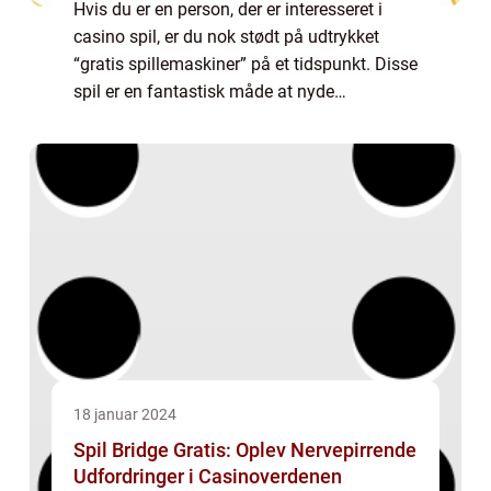
Hvis du er en person, der er interesseret i
casino spil, er du nok stødt på udtrykket
“gratis spillemaskiner” på et tidspunkt. Disse
spil er en fantastisk måde at nyde
casinounderholdning uden at skulle satse
dine egne penge. I denne arti...
18 januar 2024
Spil Bridge Gratis: Oplev Nervepirrende
Udfordringer i Casinoverdenen