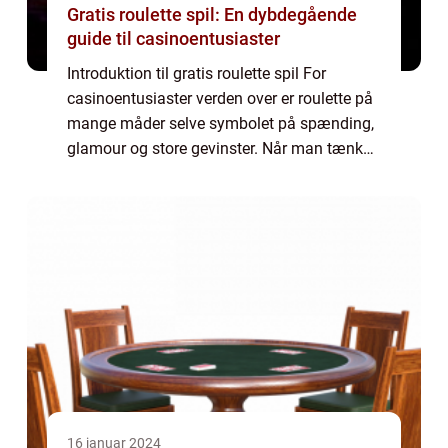
Gratis roulette spil: En dybdegående
guide til casinoentusiaster
Introduktion til gratis roulette spil For
casinoentusiaster verden over er roulette på
mange måder selve symbolet på spænding,
glamour og store gevinster. Når man tænker
på roulette, har man måske ofte et billede af
elegante spilleborde, en drejende ...
16 januar 2024