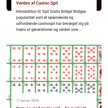
Verden af Casino Spil
Introduktion til ‘Spil Gratis Bridge’ Bridges
popularitet som et spændende og
udfordrende casinospil har bevæget sig på
tværs af generationer og verden over.
Spændingen ved at spille bridge er
uovertruffen, og det er ikke overraskende,
at...
17 januar 2024