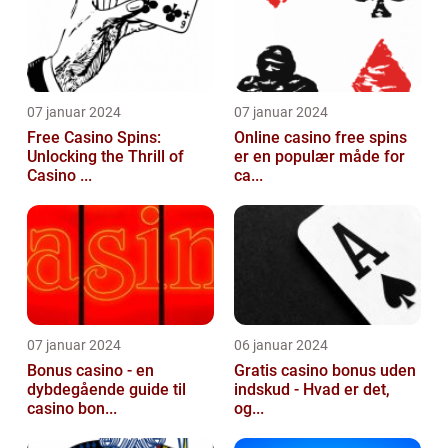
07 januar 2024
07 januar 2024
Free Casino Spins:
Online casino free spins
Unlocking the Thrill of
er en populær måde for
Casino ...
ca...
07 januar 2024
06 januar 2024
Bonus casino - en
Gratis casino bonus uden
dybdegående guide til
indskud - Hvad er det,
casino bon...
og...