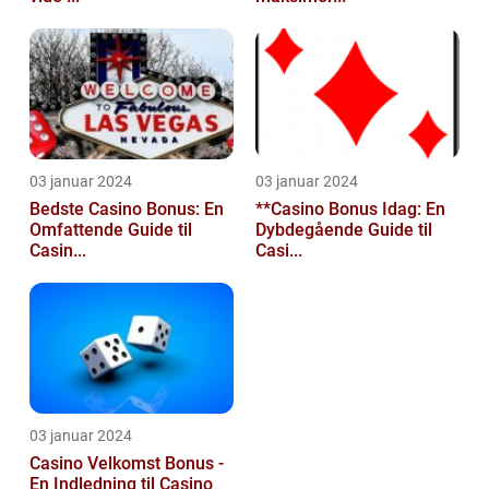
03 januar 2024
03 januar 2024
Bedste Casino Bonus: En
**Casino Bonus Idag: En
Omfattende Guide til
Dybdegående Guide til
Casin...
Casi...
03 januar 2024
Casino Velkomst Bonus -
En Indledning til Casino