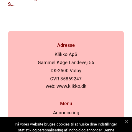
S...
Adresse
web:
www.klikko.dk
Menu
Annoncering
Om os
På vores website bruges cookies til at huske dine indstillinger,
Cookies
statistik og personalisering af indhold og annoncer. Denne