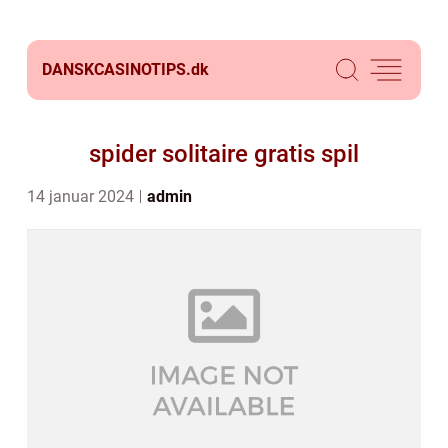
DANSKCASINOTIPS.
dk
spider solitaire gratis spil
14 januar 2024
admin