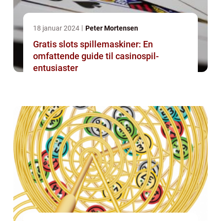
18 januar 2024
Peter Mortensen
Gratis slots spillemaskiner: En
omfattende guide til casinospil-
entusiaster