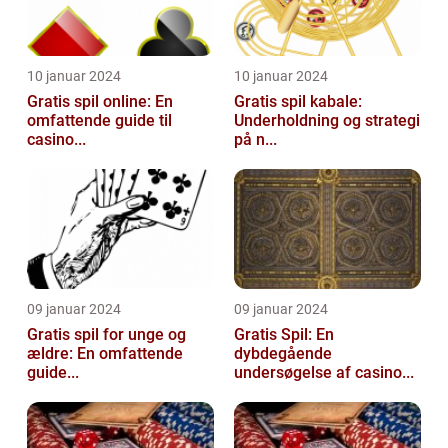
10 januar 2024
10 januar 2024
Gratis spil online: En
Gratis spil kabale:
omfattende guide til
Underholdning og strategi
casino...
på n...
09 januar 2024
09 januar 2024
Gratis spil for unge og
Gratis Spil: En
ældre: En omfattende
dybdegående
guide...
undersøgelse af casino...