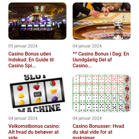
05 januar 2024
04 januar 2024
Casino Bonus uden
** Casino Bonus i Dag: En
Indskud: En Guide til
Uundgåelig Del af
Casino Spi...
Casino...
04 januar 2024
04 januar 2024
Velkomstbonus casino:
Casino Bonusser: Hvad
Alt hvad du behøver at
du skal vide for at
vide ...
maksimer...