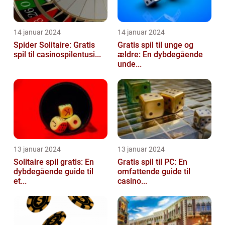
14 januar 2024
14 januar 2024
Spider Solitaire: Gratis
Gratis spil til unge og
spil til casinospilentusi...
ældre: En dybdegående
unde...
13 januar 2024
13 januar 2024
Solitaire spil gratis: En
Gratis spil til PC: En
dybdegående guide til
omfattende guide til
et...
casino...