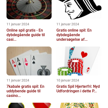
11 januar 2024
11 januar 2024
Online spil gratis - En
Gratis online spil: En
dybdegående guide til
dybdegående
casi...
undersøgelse af...
11 januar 2024
10 januar 2024
7kabale gratis spil: En
Gratis Spil Hjerterfri: Nyd
uddybende guide til
Udfordringen i dette P...
casino...