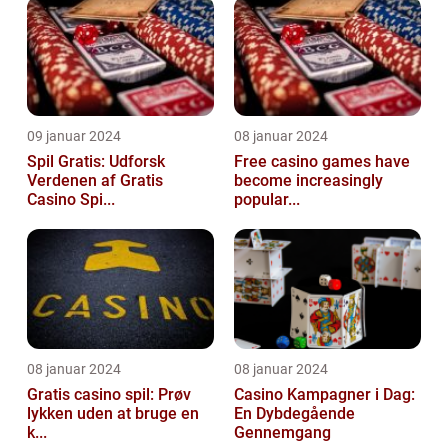
09 januar 2024
08 januar 2024
Spil Gratis: Udforsk
Free casino games have
Verdenen af Gratis
become increasingly
Casino Spi...
popular...
08 januar 2024
08 januar 2024
Gratis casino spil: Prøv
Casino Kampagner i Dag:
lykken uden at bruge en
En Dybdegående
k...
Gennemgang