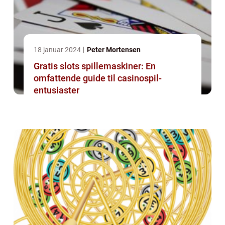
18 januar 2024
Peter Mortensen
Gratis slots spillemaskiner: En
omfattende guide til casinospil-
entusiaster