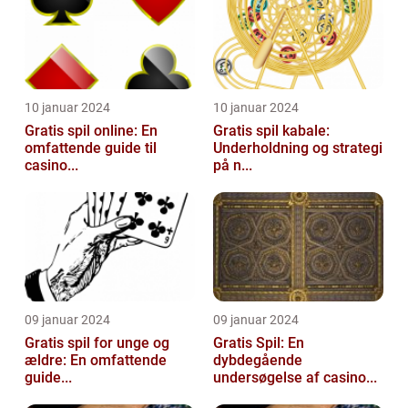
10 januar 2024
10 januar 2024
Gratis spil online: En
Gratis spil kabale:
omfattende guide til
Underholdning og strategi
casino...
på n...
09 januar 2024
09 januar 2024
Gratis spil for unge og
Gratis Spil: En
ældre: En omfattende
dybdegående
guide...
undersøgelse af casino...