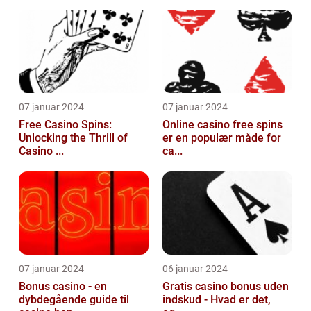
07 januar 2024
07 januar 2024
Free Casino Spins:
Online casino free spins
Unlocking the Thrill of
er en populær måde for
Casino ...
ca...
07 januar 2024
06 januar 2024
Bonus casino - en
Gratis casino bonus uden
dybdegående guide til
indskud - Hvad er det,