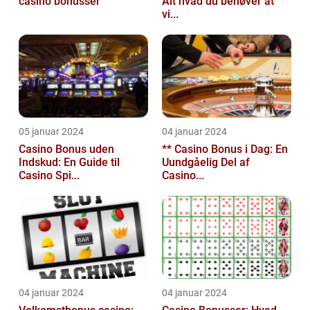
casino bonusser
Alt hvad du behøver at
vi...
05 januar 2024
04 januar 2024
Casino Bonus uden
** Casino Bonus i Dag: En
Indskud: En Guide til
Uundgåelig Del af
Casino Spi...
Casino...
04 januar 2024
04 januar 2024