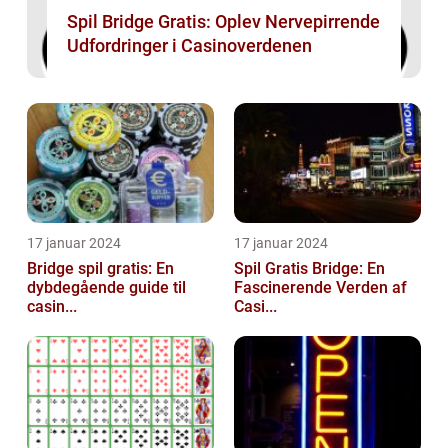
Spil Bridge Gratis: Oplev Nervepirrende
Udfordringer i Casinoverdenen
17 januar 2024
17 januar 2024
Bridge spil gratis: En
Spil Gratis Bridge: En
dybdegående guide til
Fascinerende Verden af
casin...
Casi...