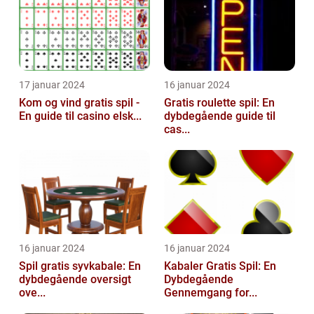
17 januar 2024
16 januar 2024
Kom og vind gratis spil -
Gratis roulette spil: En
En guide til casino elsk...
dybdegående guide til
cas...
16 januar 2024
16 januar 2024
Spil gratis syvkabale: En
Kabaler Gratis Spil: En
dybdegående oversigt
Dybdegående
ove...
Gennemgang for...