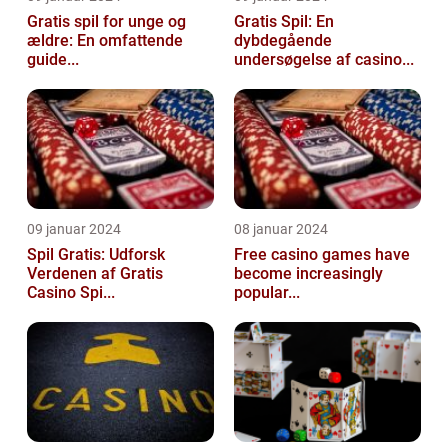
Gratis spil for unge og
Gratis Spil: En
ældre: En omfattende
dybdegående
guide...
undersøgelse af casino...
09 januar 2024
08 januar 2024
Spil Gratis: Udforsk
Free casino games have
Verdenen af Gratis
become increasingly
Casino Spi...
popular...