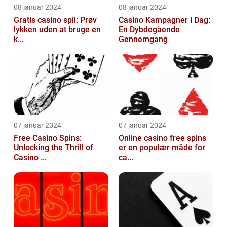
08 januar 2024
08 januar 2024
Gratis casino spil: Prøv
Casino Kampagner i Dag:
lykken uden at bruge en
En Dybdegående
k...
Gennemgang
07 januar 2024
07 januar 2024
Free Casino Spins:
Online casino free spins
Unlocking the Thrill of
er en populær måde for
Casino ...
ca...