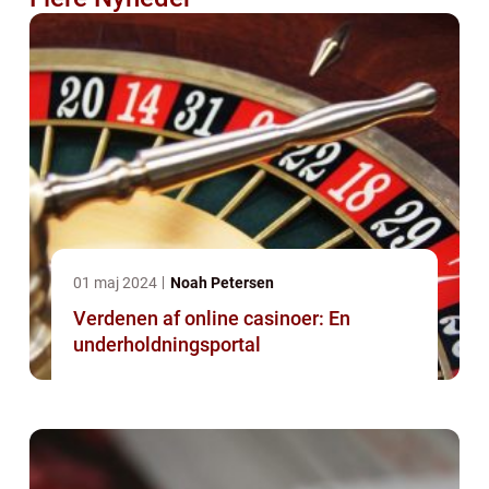
01 maj 2024
Noah Petersen
Verdenen af online casinoer: En
underholdningsportal