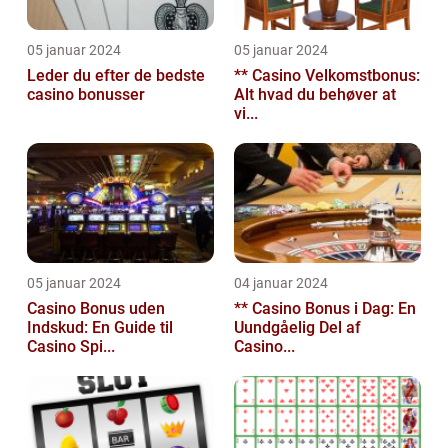
05 januar 2024
05 januar 2024
Leder du efter de bedste
** Casino Velkomstbonus:
casino bonusser
Alt hvad du behøver at
vi...
05 januar 2024
04 januar 2024
Casino Bonus uden
** Casino Bonus i Dag: En
Indskud: En Guide til
Uundgåelig Del af
Casino Spi...
Casino...