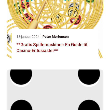
18 januar 2024
Peter Mortensen
**Gratis Spillemaskiner: En Guide til
Casino-Entusiaster**