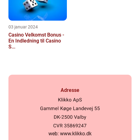
03 januar 2024
Casino Velkomst Bonus -
En Indledning til Casino
S...
Adresse
web:
www.klikko.dk