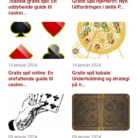
7kabale gratis spil: En
Gratis Spil Hjerterfri: Nyd
uddybende guide til
Udfordringen i dette P...
casino...
10 januar 2024
10 januar 2024
Gratis spil online: En
Gratis spil kabale:
omfattende guide til
Underholdning og strategi
casino...
på n...
09 januar 2024
09 januar 2024