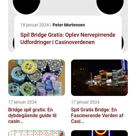
18 januar 2024
Peter Mortensen
Spil Bridge Gratis: Oplev Nervepirrende
Udfordringer i Casinoverdenen
17 januar 2024
17 januar 2024
Bridge spil gratis: En
Spil Gratis Bridge: En
dybdegående guide til
Fascinerende Verden af
casin...
Casi...