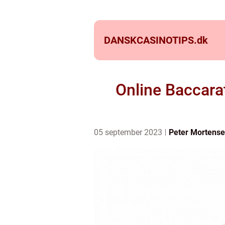
DANSKCASINOTIPS.
dk
Online Baccara
05 september 2023
Peter Mortens