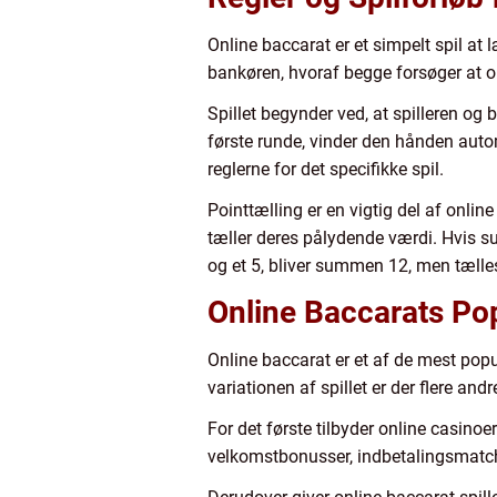
Online baccarat er et simpelt spil at l
bankøren, hvoraf begge forsøger at o
Spillet begynder ved, at spilleren og
første runde, vinder den hånden auto
reglerne for det specifikke spil.
Pointtælling er en vigtig del af onlin
tæller deres pålydende værdi. Hvis su
og et 5, bliver summen 12, men tælle
Online Baccarats Pop
Online baccarat er et af de mest popu
variationen af spillet er der flere and
For det første tilbyder online casino
velkomstbonusser, indbetalingsmatchni