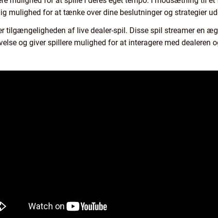
re mulighed for at spille i deres eget tempo. I modsætning til et f
dig mulighed for at tænke over dine beslutninger og strategier u
tilgængeligheden af live dealer-spil. Disse spil streamer en ægte d
else og giver spillere mulighed for at interagere med dealeren og