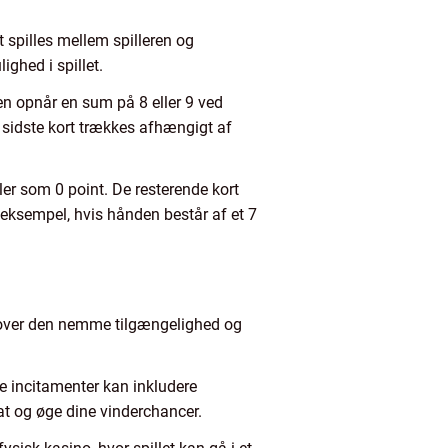
et spilles mellem spilleren og
ghed i spillet.
ren opnår en sum på 8 eller 9 ved
 sidste kort trækkes afhængigt af
ller som 0 point. De resterende kort
 eksempel, hvis hånden består af et 7
Ud over den nemme tilgængelighed og
se incitamenter kan inkludere
at og øge dine vinderchancer.