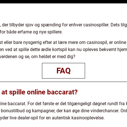
, der tilbyder sjov og spænding for enhver casinospiller. Dets t
 for både erfarne og nye spillere.
 eller bare nysgerrig efter at lære mere om casinospil, er online 
ved at spille dette ædle kortspil kan nu opleves bekvemt hjem
-verdenen og se, om heldet er med dig?
FAQ
at spille online baccarat?
online baccarat. For det første er det tilgængeligt døgnet rundt fra
r bonustilbud og kampagner, der kan øge dine vinderchancer. On
lbyder live dealer-spil for en autentisk kasinooplevelse.