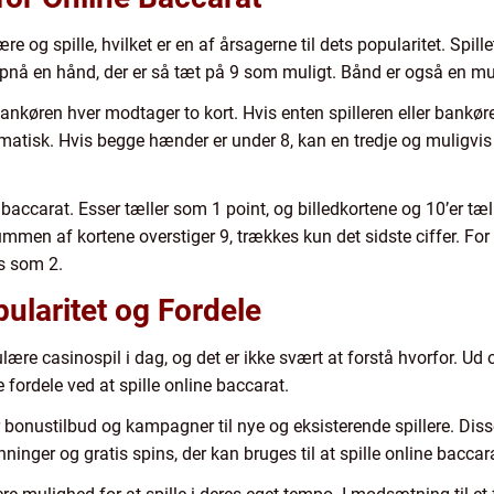
ære og spille, hvilket er en af årsagerne til dets popularitet. Spill
pnå en hånd, der er så tæt på 9 som muligt. Bånd er også en muli
 bankøren hver modtager to kort. Hvis enten spilleren eller bankø
matisk. Hvis begge hænder er under 8, kan en tredje og muligvis
e baccarat. Esser tæller som 1 point, og billedkortene og 10’er tæ
mmen af kortene overstiger 9, trækkes kun det sidste ciffer. For
s som 2.
ularitet og Fordele
lære casinospil i dag, og det er ikke svært at forstå hvorfor. 
re fordele ved at spille online baccarat.
er bonustilbud og kampagner til nye og eksisterende spillere. Dis
nger og gratis spins, der kan bruges til at spille online baccar