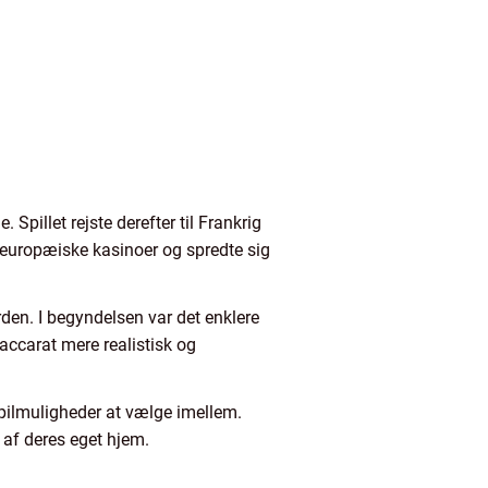
. Spillet rejste derefter til Frankrig
e europæiske kasinoer og spredte sig
rden. I begyndelsen var det enklere
baccarat mere realistisk og
 spilmuligheder at vælge imellem.
 af deres eget hjem.