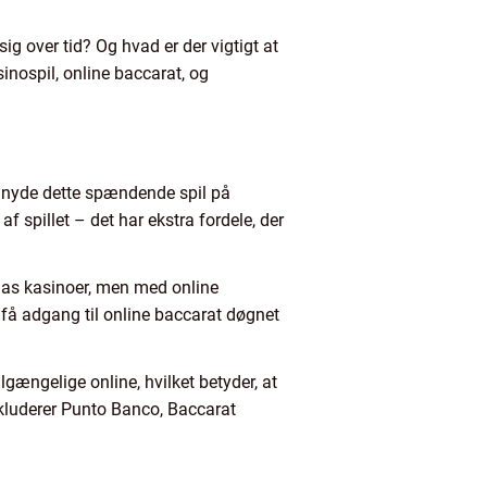
ig over tid? Og hvad er der vigtigt at
sinospil, online baccarat, og
 nu nyde dette spændende spil på
 spillet – det har ekstra fordele, der
egas kasinoer, men med online
 få adgang til online baccarat døgnet
ilgængelige online, hvilket betyder, at
nkluderer Punto Banco, Baccarat