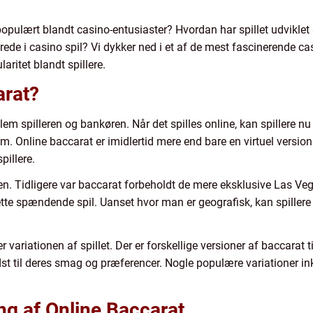
opulært blandt casino-entusiaster? Hvordan har spillet udviklet s
erede i casino spil? Vi dykker ned i et af de mest fascinerende ca
laritet blandt spillere.
arat?
ellem spilleren og bankøren. Når det spilles online, kan spillere
Online baccarat er imidlertid mere end bare en virtuel version af
pillere.
den. Tidligere var baccarat forbeholdt de mere eksklusive Las V
ette spændende spil. Uanset hvor man er geografisk, kan spillere
 variationen af spillet. Der er forskellige versioner af baccarat t
edst til deres smag og præferencer. Nogle populære variationer i
g af Online Baccarat