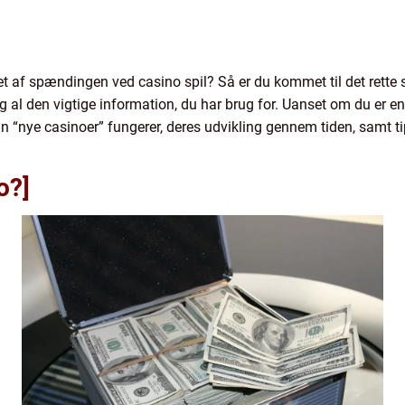
t af spændingen ved casino spil? Så er du kommet til det rette st
 al den vigtige information, du har brug for. Uanset om du er en er
an “nye casinoer” fungerer, deres udvikling gennem tiden, samt tip
o?]