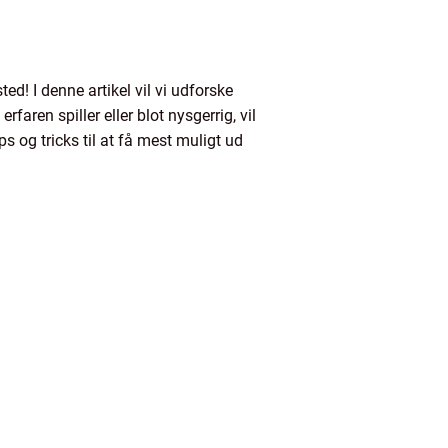
ed! I denne artikel vil vi udforske
faren spiller eller blot nysgerrig, vil
s og tricks til at få mest muligt ud