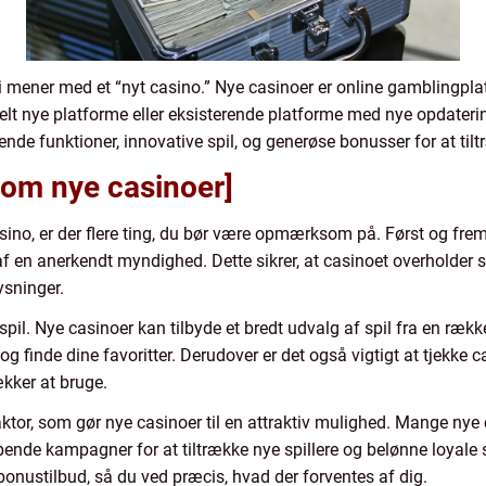
i mener med et “nyt casino.” Nye casinoer er online gamblingplatf
lt nye platforme eller eksisterende platforme med nye opdatering
ende funktioner, innovative spil, og generøse bonusser for at tilt
e om nye casinoer]
asino, er der flere ting, du bør være opmærksom på. Først og frem
 af en anerkendt myndighed. Dette sikrer, at casinoet overholder s
ysninger.
spil. Nye casinoer kan tilbyde et bredt udvalg af spil fra en rækk
 og finde dine favoritter. Derudover er det også vigtigt at tjekke
ækker at bruge.
ktor, som gør nye casinoer til en attraktiv mulighed. Mange nye 
ende kampagner for at tiltrække nye spillere og belønne loyale sp
 bonustilbud, så du ved præcis, hvad der forventes af dig.