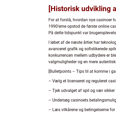
[Historisk udvikling 
For at forstå, hvordan nye casinoer ha
1990’erne opstod de første online cas
På dette tidspunkt var brugeropleve
I løbet af de næste årtier har teknol
avanceret grafik og sofistikerede sp
konkurrencen mellem udbydere er blevet
valgmuligheder og en mere autentisk
[Bulletpoints – Tips til at komme i 
– Vælg et licenseret og reguleret casin
– Tjek udvalget af spil og vær sikker p
– Undersøg casinoets betalingsmulighe
– Læs vilkårene og betingelserne for