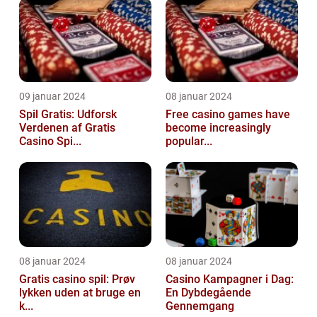
09 januar 2024
08 januar 2024
Spil Gratis: Udforsk
Free casino games have
Verdenen af Gratis
become increasingly
Casino Spi...
popular...
08 januar 2024
08 januar 2024
Gratis casino spil: Prøv
Casino Kampagner i Dag:
lykken uden at bruge en
En Dybdegående
k...
Gennemgang