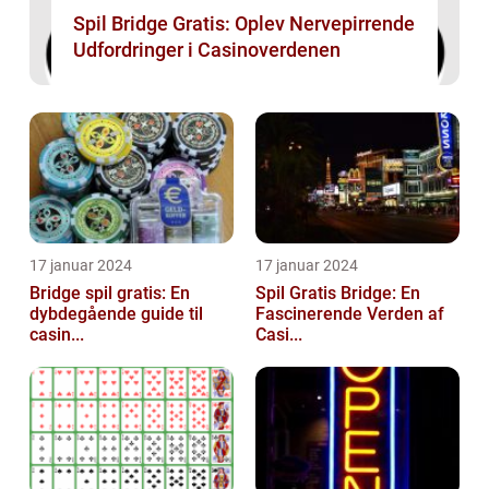
Spil Bridge Gratis: Oplev Nervepirrende
Udfordringer i Casinoverdenen
17 januar 2024
17 januar 2024
Bridge spil gratis: En
Spil Gratis Bridge: En
dybdegående guide til
Fascinerende Verden af
casin...
Casi...