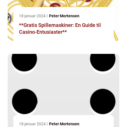
18 januar 2024
Peter Mortensen
**Gratis Spillemaskiner: En Guide til
Casino-Entusiaster**
18 januar 2024
Peter Mortensen