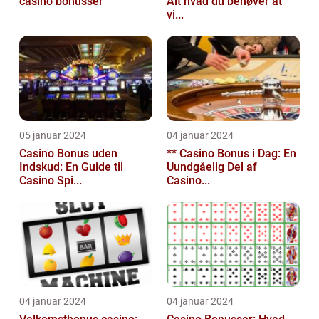
casino bonusser
Alt hvad du behøver at
vi...
05 januar 2024
04 januar 2024
Casino Bonus uden
** Casino Bonus i Dag: En
Indskud: En Guide til
Uundgåelig Del af
Casino Spi...
Casino...
04 januar 2024
04 januar 2024