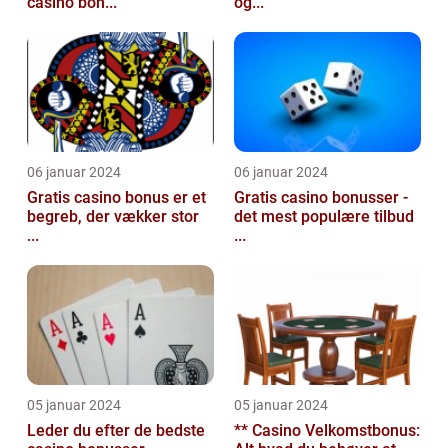
casino bon...
og...
06 januar 2024
06 januar 2024
Gratis casino bonus er et
Gratis casino bonusser -
begreb, der vækker stor
det mest populære tilbud
...
...
05 januar 2024
05 januar 2024
Leder du efter de bedste
** Casino Velkomstbonus: