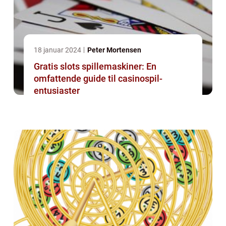
18 januar 2024
Peter Mortensen
Gratis slots spillemaskiner: En
omfattende guide til casinospil-
entusiaster