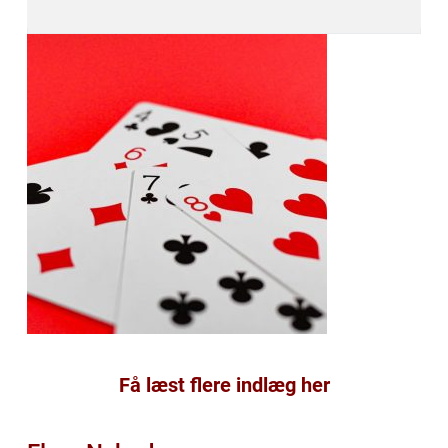
Få læst flere indlæg her