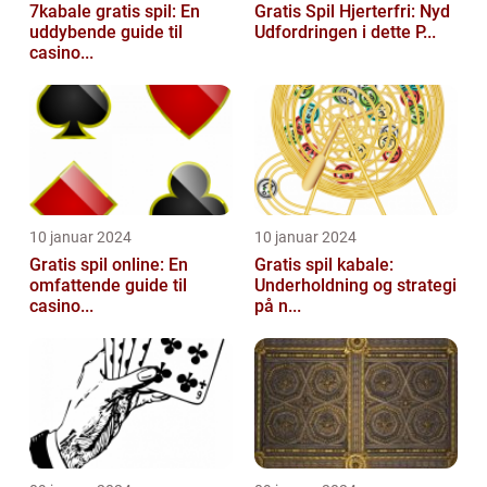
7kabale gratis spil: En
Gratis Spil Hjerterfri: Nyd
uddybende guide til
Udfordringen i dette P...
casino...
10 januar 2024
10 januar 2024
Gratis spil online: En
Gratis spil kabale:
omfattende guide til
Underholdning og strategi
casino...
på n...