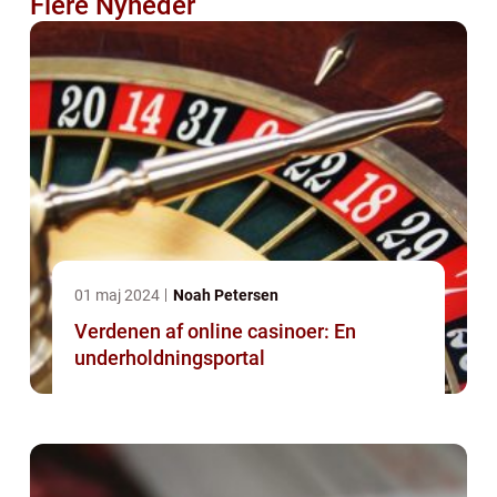
Flere Nyheder
01 maj 2024
Noah Petersen
Verdenen af online casinoer: En
underholdningsportal