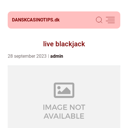
DANSKCASINOTIPS.
dk
live blackjack
28 september 2023
admin