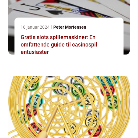
18 januar 2024
Peter Mortensen
Gratis slots spillemaskiner: En
omfattende guide til casinospil-
entusiaster