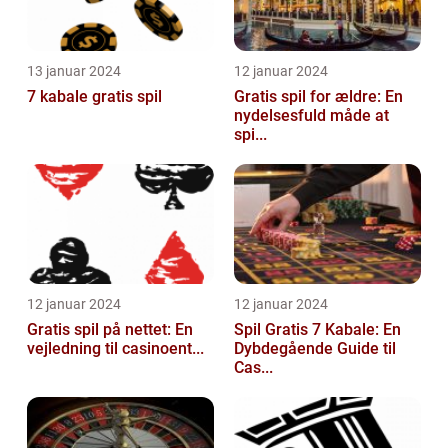
13 januar 2024
12 januar 2024
7 kabale gratis spil
Gratis spil for ældre: En
nydelsesfuld måde at
spi...
12 januar 2024
12 januar 2024
Gratis spil på nettet: En
Spil Gratis 7 Kabale: En
vejledning til casinoent...
Dybdegående Guide til
Cas...