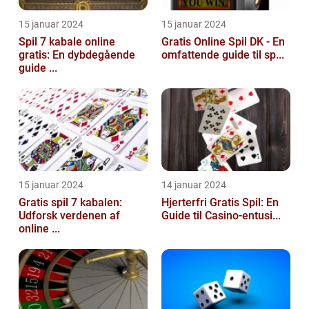
15 januar 2024
15 januar 2024
Spil 7 kabale online
Gratis Online Spil DK - En
gratis: En dybdegående
omfattende guide til sp...
guide ...
15 januar 2024
14 januar 2024
Gratis spil 7 kabalen:
Hjerterfri Gratis Spil: En
Udforsk verdenen af
Guide til Casino-entusi...
online ...