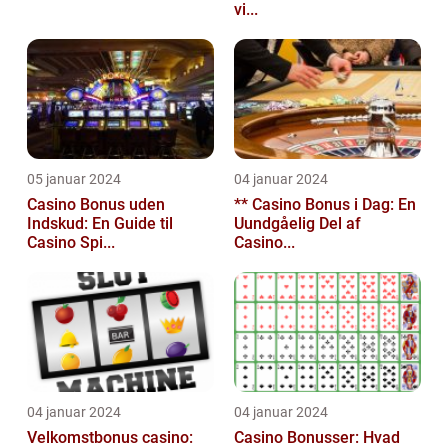
vi...
05 januar 2024
04 januar 2024
Casino Bonus uden
** Casino Bonus i Dag: En
Indskud: En Guide til
Uundgåelig Del af
Casino Spi...
Casino...
04 januar 2024
04 januar 2024
Velkomstbonus casino:
Casino Bonusser: Hvad