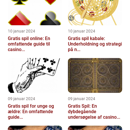
10 januar 2024
10 januar 2024
Gratis spil online: En
Gratis spil kabale:
omfattende guide til
Underholdning og strategi
casino...
på n...
09 januar 2024
09 januar 2024
Gratis spil for unge og
Gratis Spil: En
ældre: En omfattende
dybdegående
guide...
undersøgelse af casino...