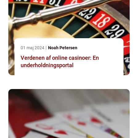
01 maj 2024
Noah Petersen
Verdenen af online casinoer: En
underholdningsportal