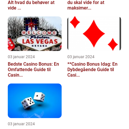
Alt hvad du behøver at
du skal vide for at
vide ...
maksimer...
03 januar 2024
03 januar 2024
Bedste Casino Bonus: En
**Casino Bonus Idag: En
Omfattende Guide til
Dybdegående Guide til
Casin...
Casi...
03 januar 2024