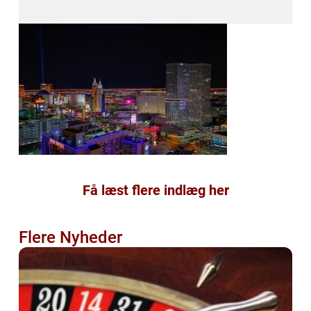
Få læst flere indlæg her
Flere Nyheder