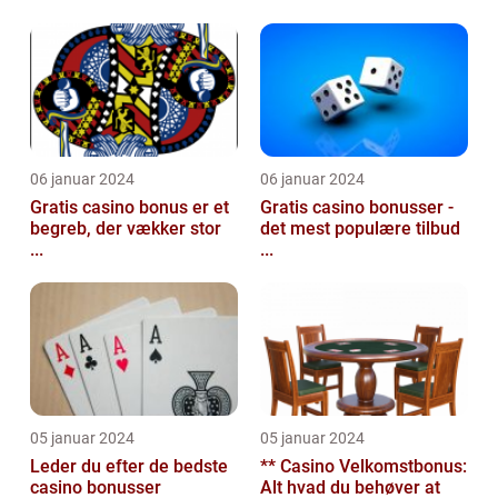
06 januar 2024
06 januar 2024
Gratis casino bonus er et
Gratis casino bonusser -
begreb, der vækker stor
det mest populære tilbud
...
...
05 januar 2024
05 januar 2024
Leder du efter de bedste
** Casino Velkomstbonus:
casino bonusser
Alt hvad du behøver at