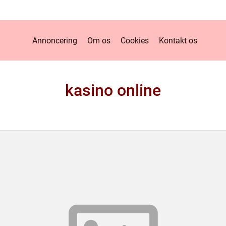
Annoncering
Om os
Cookies
Kontakt os
kasino online