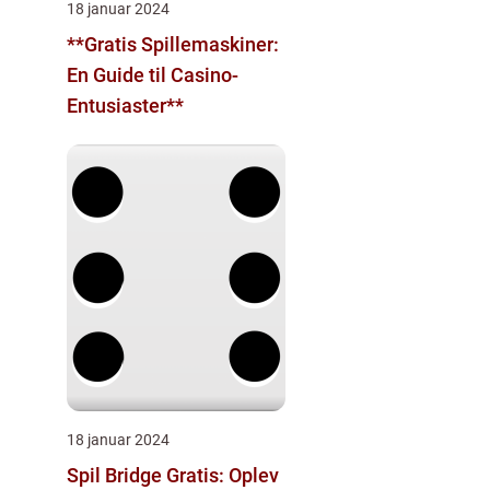
18 januar 2024
**Gratis Spillemaskiner:
En Guide til Casino-
Entusiaster**
18 januar 2024
Spil Bridge Gratis: Oplev