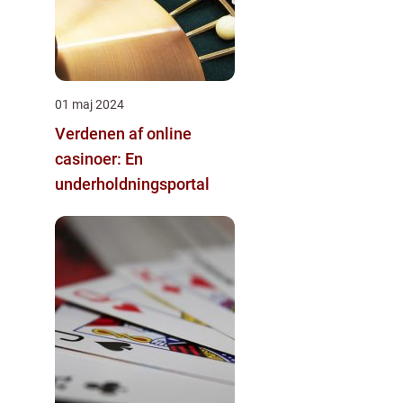
01 maj 2024
Verdenen af online
casinoer: En
underholdningsportal