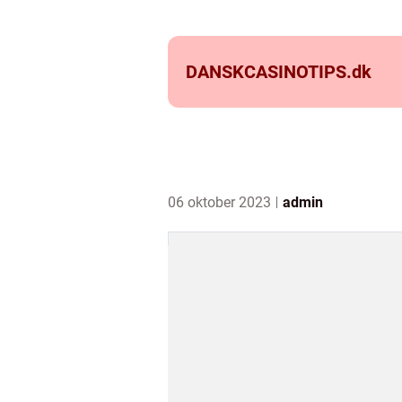
DANSKCASINOTIPS.
dk
06 oktober 2023
admin