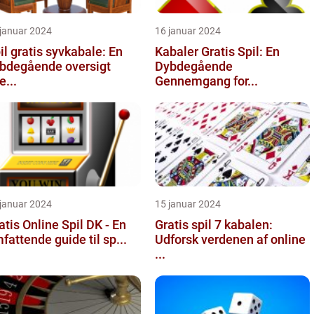
 januar 2024
16 januar 2024
il gratis syvkabale: En
Kabaler Gratis Spil: En
bdegående oversigt
Dybdegående
e...
Gennemgang for...
 januar 2024
15 januar 2024
atis Online Spil DK - En
Gratis spil 7 kabalen:
fattende guide til sp...
Udforsk verdenen af online
...