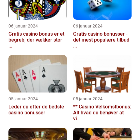
06 januar 2024
06 januar 2024
Gratis casino bonus er et
Gratis casino bonusser -
begreb, der vækker stor
det mest populære tilbud
...
...
05 januar 2024
05 januar 2024
Leder du efter de bedste
** Casino Velkomstbonus:
casino bonusser
Alt hvad du behøver at
vi...