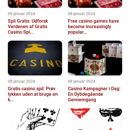
09 januar 2024
08 januar 2024
Spil Gratis: Udforsk
Free casino games have
Verdenen af Gratis
become increasingly
Casino Spi...
popular...
08 januar 2024
08 januar 2024
Gratis casino spil: Prøv
Casino Kampagner i Dag:
lykken uden at bruge en
En Dybdegående
k...
Gennemgang