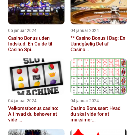
05 januar 2024
04 januar 2024
Casino Bonus uden
** Casino Bonus i Dag: En
Indskud: En Guide til
Uundgåelig Del af
Casino Spi...
Casino...
04 januar 2024
04 januar 2024
Velkomstbonus casino:
Casino Bonusser: Hvad
Alt hvad du behøver at
du skal vide for at
vide ...
maksimer...