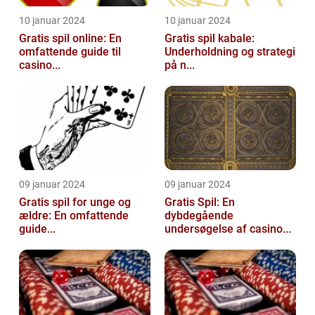
10 januar 2024
10 januar 2024
Gratis spil online: En
Gratis spil kabale:
omfattende guide til
Underholdning og strategi
casino...
på n...
09 januar 2024
09 januar 2024
Gratis spil for unge og
Gratis Spil: En
ældre: En omfattende
dybdegående
guide...
undersøgelse af casino...