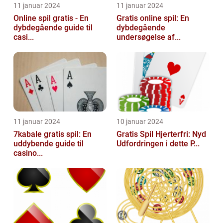
11 januar 2024
11 januar 2024
Online spil gratis - En
Gratis online spil: En
dybdegående guide til
dybdegående
casi...
undersøgelse af...
11 januar 2024
10 januar 2024
7kabale gratis spil: En
Gratis Spil Hjerterfri: Nyd
uddybende guide til
Udfordringen i dette P...
casino...