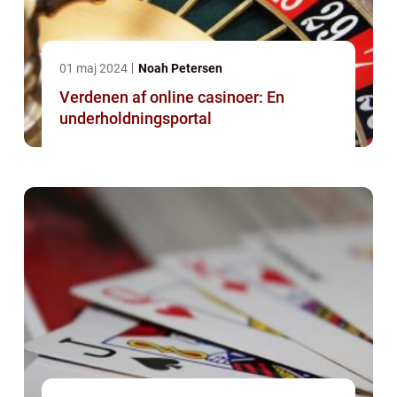
01 maj 2024
Noah Petersen
Verdenen af online casinoer: En
underholdningsportal