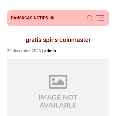
DANSKCASINOTIPS.
dk
gratis spins coinmaster
30 december 2023
admin