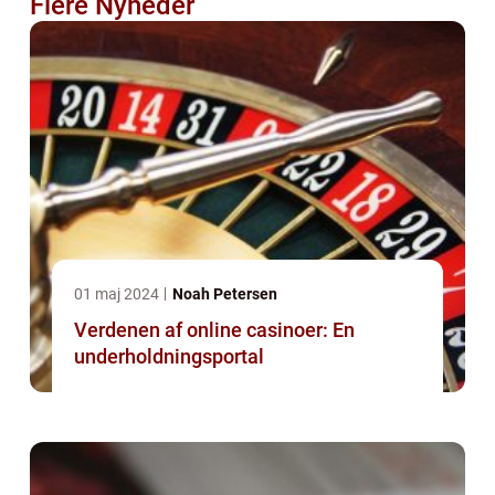
Flere Nyheder
01 maj 2024
Noah Petersen
Verdenen af online casinoer: En
underholdningsportal