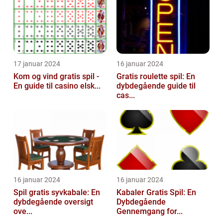
17 januar 2024
16 januar 2024
Kom og vind gratis spil -
Gratis roulette spil: En
En guide til casino elsk...
dybdegående guide til
cas...
16 januar 2024
16 januar 2024
Spil gratis syvkabale: En
Kabaler Gratis Spil: En
dybdegående oversigt
Dybdegående
ove...
Gennemgang for...