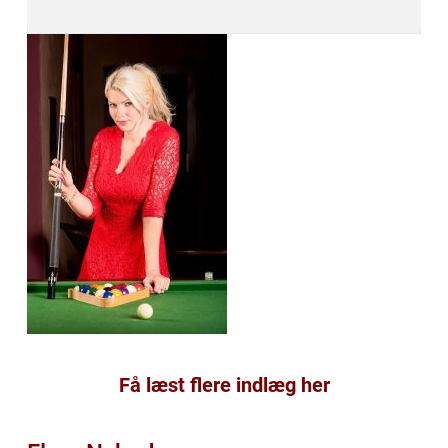
Få læst flere indlæg her