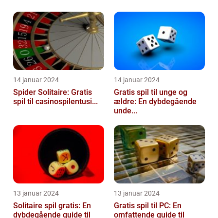
14 januar 2024
14 januar 2024
Spider Solitaire: Gratis
Gratis spil til unge og
spil til casinospilentusi...
ældre: En dybdegående
unde...
13 januar 2024
13 januar 2024
Solitaire spil gratis: En
Gratis spil til PC: En
dybdegående guide til
omfattende guide til