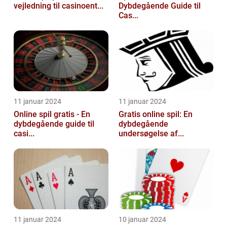
vejledning til casinoent...
Dybdegående Guide til
Cas...
11 januar 2024
11 januar 2024
Online spil gratis - En
Gratis online spil: En
dybdegående guide til
dybdegående
casi...
undersøgelse af...
11 januar 2024
10 januar 2024