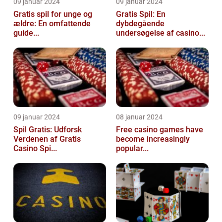
09 januar 2024
09 januar 2024
Gratis spil for unge og
Gratis Spil: En
ældre: En omfattende
dybdegående
guide...
undersøgelse af casino...
09 januar 2024
08 januar 2024
Spil Gratis: Udforsk
Free casino games have
Verdenen af Gratis
become increasingly
Casino Spi...
popular...