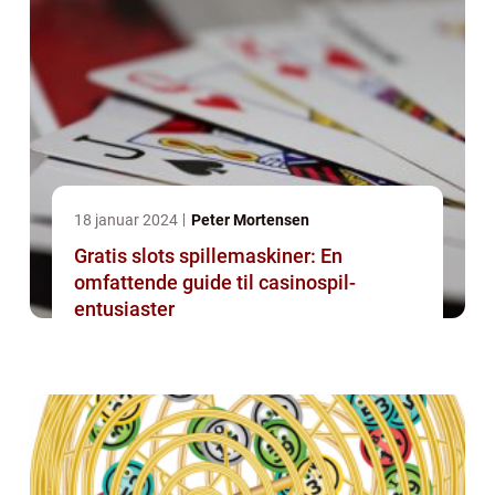
18 januar 2024
Peter Mortensen
Gratis slots spillemaskiner: En
omfattende guide til casinospil-
entusiaster