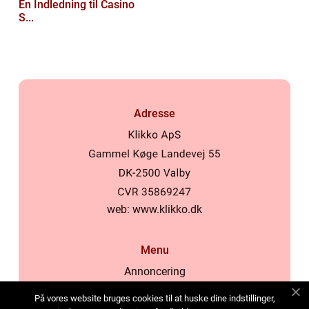
En Indledning til Casino
S...
Adresse
web:
www.klikko.dk
Menu
Annoncering
Om os
På vores website bruges cookies til at huske dine indstillinger,
Cookies