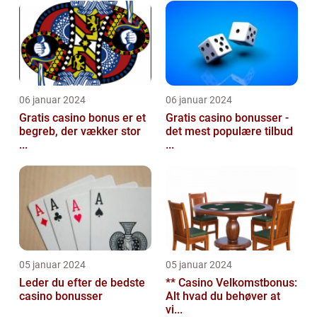
06 januar 2024
06 januar 2024
Gratis casino bonus er et
Gratis casino bonusser -
begreb, der vækker stor
det mest populære tilbud
...
...
05 januar 2024
05 januar 2024
Leder du efter de bedste
** Casino Velkomstbonus:
casino bonusser
Alt hvad du behøver at
vi...