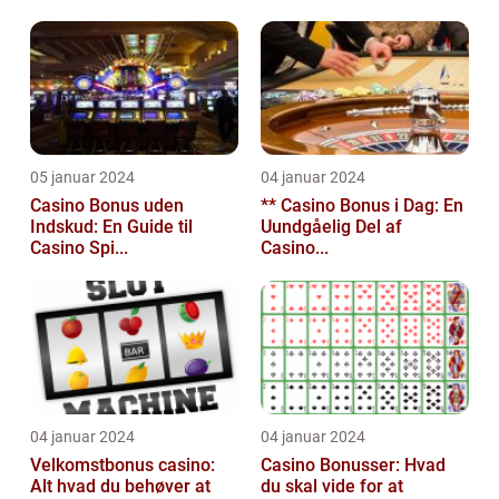
05 januar 2024
04 januar 2024
Casino Bonus uden
** Casino Bonus i Dag: En
Indskud: En Guide til
Uundgåelig Del af
Casino Spi...
Casino...
04 januar 2024
04 januar 2024
Velkomstbonus casino:
Casino Bonusser: Hvad
Alt hvad du behøver at
du skal vide for at