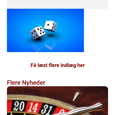
Få læst flere indlæg her
Flere Nyheder