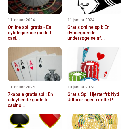
11 januar 2024
11 januar 2024
Online spil gratis - En
Gratis online spil: En
dybdegående guide til
dybdegående
casi...
undersøgelse af...
11 januar 2024
10 januar 2024
7kabale gratis spil: En
Gratis Spil Hjerterfri: Nyd
uddybende guide til
Udfordringen i dette P...
casino...