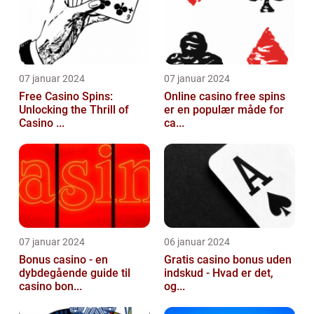
07 januar 2024
07 januar 2024
Free Casino Spins:
Online casino free spins
Unlocking the Thrill of
er en populær måde for
Casino ...
ca...
07 januar 2024
06 januar 2024
Bonus casino - en
Gratis casino bonus uden
dybdegående guide til
indskud - Hvad er det,
casino bon...
og...