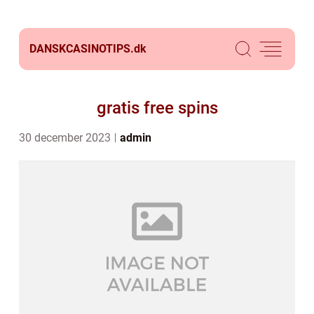
DANSKCASINOTIPS.
dk
gratis free spins
30 december 2023
admin