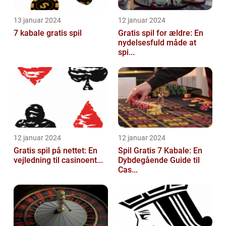
13 januar 2024
12 januar 2024
7 kabale gratis spil
Gratis spil for ældre: En
nydelsesfuld måde at
spi...
12 januar 2024
12 januar 2024
Gratis spil på nettet: En
Spil Gratis 7 Kabale: En
vejledning til casinoent...
Dybdegående Guide til
Cas...