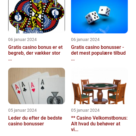
06 januar 2024
06 januar 2024
Gratis casino bonus er et
Gratis casino bonusser -
begreb, der vækker stor
det mest populære tilbud
...
...
05 januar 2024
05 januar 2024
Leder du efter de bedste
** Casino Velkomstbonus:
casino bonusser
Alt hvad du behøver at
vi...