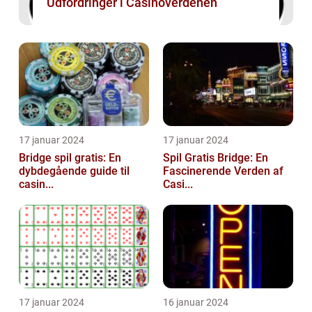
Udfordringer i Casinoverdenen
17 januar 2024
17 januar 2024
Bridge spil gratis: En
Spil Gratis Bridge: En
dybdegående guide til
Fascinerende Verden af
casin...
Casi...
17 januar 2024
16 januar 2024