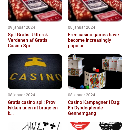
09 januar 2024
08 januar 2024
Spil Gratis: Udforsk
Free casino games have
Verdenen af Gratis
become increasingly
Casino Spi...
popular...
08 januar 2024
08 januar 2024
Gratis casino spil: Prøv
Casino Kampagner i Dag:
lykken uden at bruge en
En Dybdegående
k...
Gennemgang