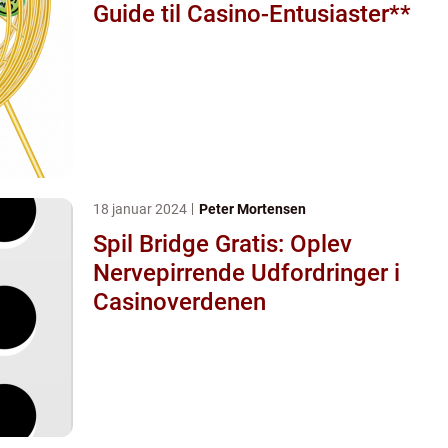
Guide til Casino-Entusiaster**
18 januar 2024
Peter Mortensen
Spil Bridge Gratis: Oplev
Nervepirrende Udfordringer i
Casinoverdenen