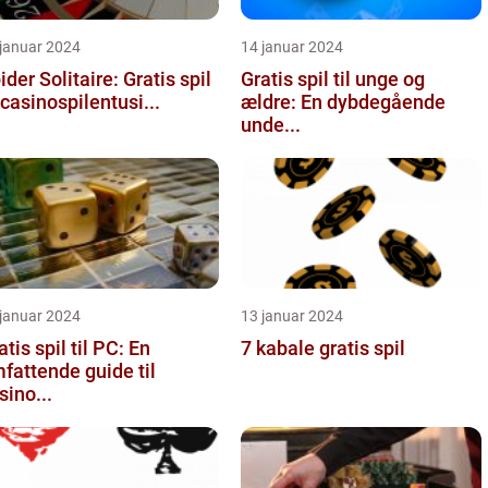
 januar 2024
14 januar 2024
ider Solitaire: Gratis spil
Gratis spil til unge og
l casinospilentusi...
ældre: En dybdegående
unde...
 januar 2024
13 januar 2024
atis spil til PC: En
7 kabale gratis spil
fattende guide til
sino...