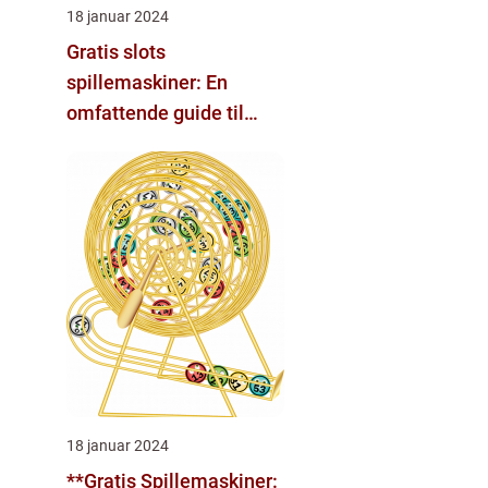
18 januar 2024
Gratis slots
spillemaskiner: En
omfattende guide til
casinospil-entusiaster
18 januar 2024
**Gratis Spillemaskiner: