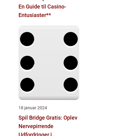
En Guide til Casino-
Entusiaster**
18 januar 2024
Spil Bridge Gratis: Oplev
Nervepirrende
Udfordringer i