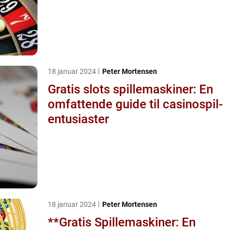
18 januar 2024
Peter Mortensen
Gratis slots spillemaskiner: En
omfattende guide til casinospil-
entusiaster
18 januar 2024
Peter Mortensen
**Gratis Spillemaskiner: En