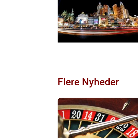
Flere Nyheder