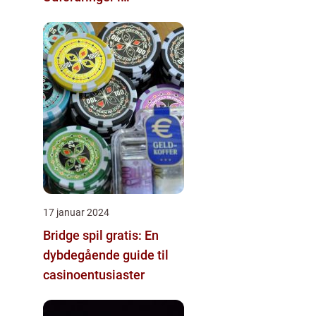
Casinoverdenen
17 januar 2024
Bridge spil gratis: En
dybdegående guide til
casinoentusiaster