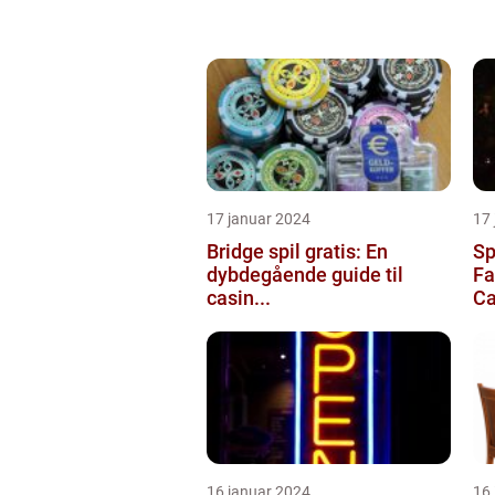
17 januar 2024
17
Bridge spil gratis: En
Sp
dybdegående guide til
Fa
casin...
Ca
16 januar 2024
16