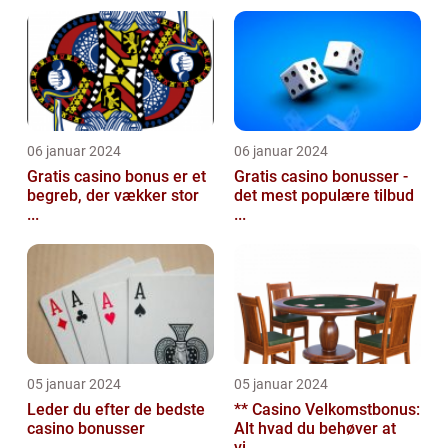
06 januar 2024
06 januar 2024
Gratis casino bonus er et
Gratis casino bonusser -
begreb, der vækker stor
det mest populære tilbud
...
...
05 januar 2024
05 januar 2024
Leder du efter de bedste
** Casino Velkomstbonus:
casino bonusser
Alt hvad du behøver at
vi...