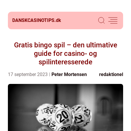
DANSKCASINOTIPS.
dk
Gratis bingo spil – den ultimative
guide for casino- og
spilinteresserede
17 september 2023
Peter Mortensen
redaktionel