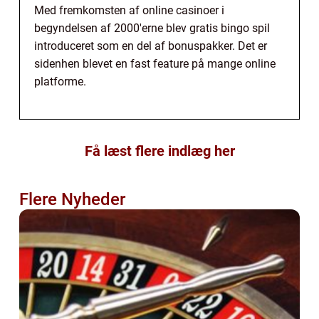
Med fremkomsten af online casinoer i
begyndelsen af 2000'erne blev gratis bingo spil
introduceret som en del af bonuspakker. Det er
sidenhen blevet en fast feature på mange online
platforme.
Få læst flere indlæg her
Flere Nyheder