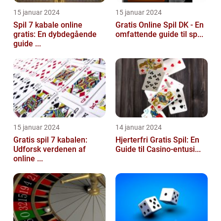
15 januar 2024
15 januar 2024
Spil 7 kabale online
Gratis Online Spil DK - En
gratis: En dybdegående
omfattende guide til sp...
guide ...
15 januar 2024
14 januar 2024
Gratis spil 7 kabalen:
Hjerterfri Gratis Spil: En
Udforsk verdenen af
Guide til Casino-entusi...
online ...