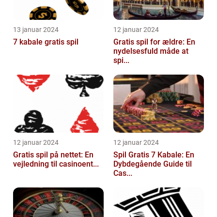
13 januar 2024
12 januar 2024
7 kabale gratis spil
Gratis spil for ældre: En
nydelsesfuld måde at
spi...
12 januar 2024
12 januar 2024
Gratis spil på nettet: En
Spil Gratis 7 Kabale: En
vejledning til casinoent...
Dybdegående Guide til
Cas...