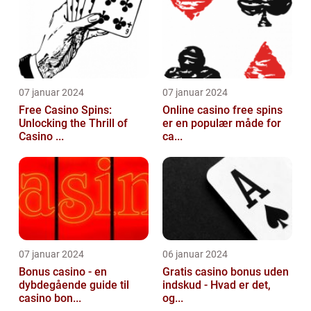
07 januar 2024
07 januar 2024
Free Casino Spins:
Online casino free spins
Unlocking the Thrill of
er en populær måde for
Casino ...
ca...
07 januar 2024
06 januar 2024
Bonus casino - en
Gratis casino bonus uden
dybdegående guide til
indskud - Hvad er det,
casino bon...
og...