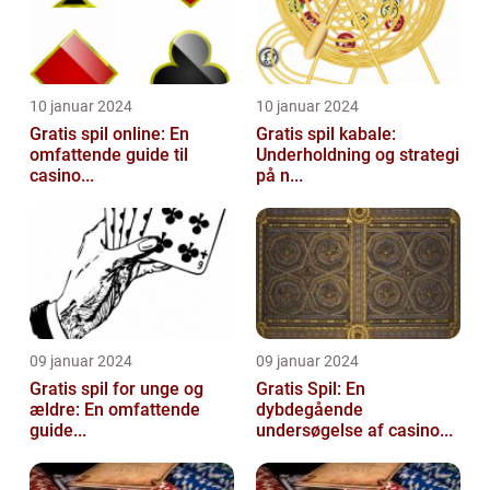
10 januar 2024
10 januar 2024
Gratis spil online: En
Gratis spil kabale:
omfattende guide til
Underholdning og strategi
casino...
på n...
09 januar 2024
09 januar 2024
Gratis spil for unge og
Gratis Spil: En
ældre: En omfattende
dybdegående
guide...
undersøgelse af casino...