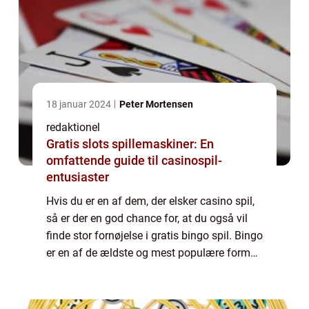
18 januar 2024
Peter Mortensen
redaktionel
Gratis slots spillemaskiner: En
omfattende guide til casinospil-
entusiaster
Hvis du er en af dem, der elsker casino spil,
så er der en god chance for, at du også vil
finde stor fornøjelse i gratis bingo spil. Bingo
er en af de ældste og mest populære former
for spil i verden, og med online casinoers
fremkomst er det nu mulig...