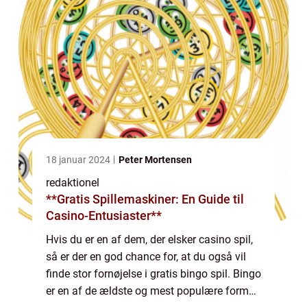
18 januar 2024
Peter Mortensen
redaktionel
**Gratis Spillemaskiner: En Guide til
Casino-Entusiaster**
Hvis du er en af dem, der elsker casino spil,
så er der en god chance for, at du også vil
finde stor fornøjelse i gratis bingo spil. Bingo
er en af de ældste og mest populære former