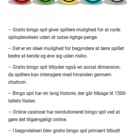
– Gratis bingo spil giver spillere mulighed for at nyde
spiloplevelsen uden at satse rigtige penge.
– Det er en ideel mulighed for begyndere at lære spillet
bedre at kende og øve sig uden risiko.
– Gratis bingo spil tilbyder også en social dimension,
da spillere kan interagere med hinanden gennem
chatrum.
– Bingo spil har en lang historie, der går tilbage til 1500-
tallets Italien.
– Online casinoer har revolutioneret bingo spil ved at
gøre det tilgængeligt online.
– I begyndelsen blev gratis bingo spil primært tilbudt