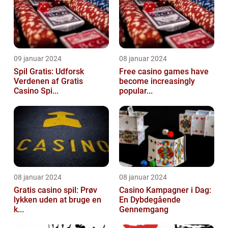
09 januar 2024
08 januar 2024
Spil Gratis: Udforsk
Free casino games have
Verdenen af Gratis
become increasingly
Casino Spi...
popular...
08 januar 2024
08 januar 2024
Gratis casino spil: Prøv
Casino Kampagner i Dag:
lykken uden at bruge en
En Dybdegående
k...
Gennemgang