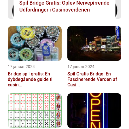
Spil Bridge Gratis: Oplev Nervepirrende
Udfordringer i Casinoverdenen
17 januar 2024
17 januar 2024
Bridge spil gratis: En
Spil Gratis Bridge: En
dybdegående guide til
Fascinerende Verden af
casin...
Casi...