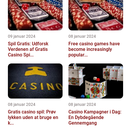
09 januar 2024
08 januar 2024
Spil Gratis: Udforsk
Free casino games have
Verdenen af Gratis
become increasingly
Casino Spi...
popular...
08 januar 2024
08 januar 2024
Gratis casino spil: Prøv
Casino Kampagner i Dag:
lykken uden at bruge en
En Dybdegående
k...
Gennemgang