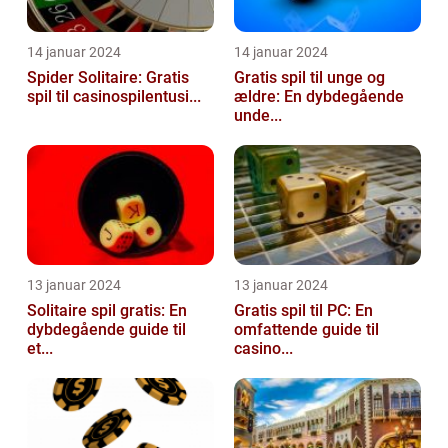
14 januar 2024
14 januar 2024
Spider Solitaire: Gratis
Gratis spil til unge og
spil til casinospilentusi...
ældre: En dybdegående
unde...
13 januar 2024
13 januar 2024
Solitaire spil gratis: En
Gratis spil til PC: En
dybdegående guide til
omfattende guide til
et...
casino...