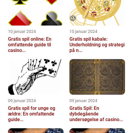
10 januar 2024
10 januar 2024
Gratis spil online: En
Gratis spil kabale:
omfattende guide til
Underholdning og strategi
casino...
på n...
09 januar 2024
09 januar 2024
Gratis spil for unge og
Gratis Spil: En
ældre: En omfattende
dybdegående
guide...
undersøgelse af casino...