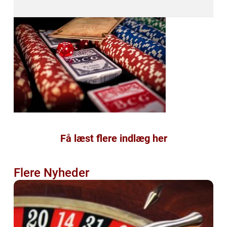
Få læst flere indlæg her
Flere Nyheder