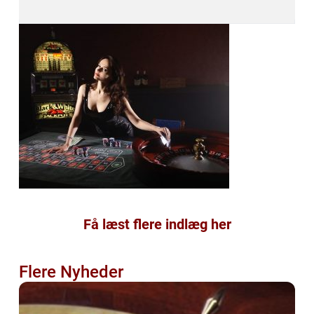
Få læst flere indlæg her
Flere Nyheder