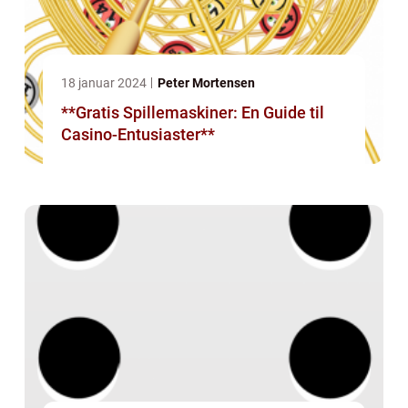
18 januar 2024
Peter Mortensen
**Gratis Spillemaskiner: En Guide til
Casino-Entusiaster**