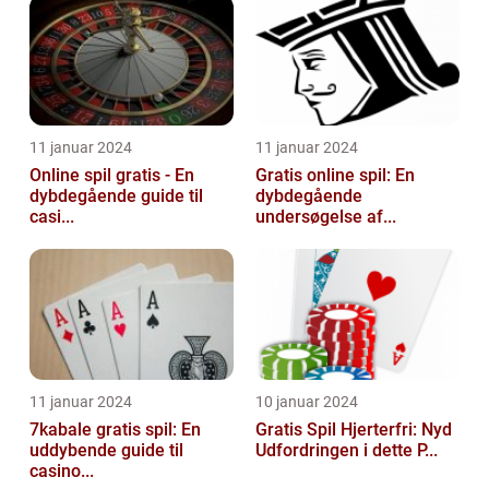
11 januar 2024
11 januar 2024
Online spil gratis - En
Gratis online spil: En
dybdegående guide til
dybdegående
casi...
undersøgelse af...
11 januar 2024
10 januar 2024
7kabale gratis spil: En
Gratis Spil Hjerterfri: Nyd
uddybende guide til
Udfordringen i dette P...
casino...