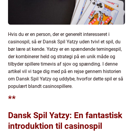
Hvis du er en person, der er generelt interesseret i
casinospil, så er Dansk Spil Yatzy uden tvivl et spil, du
bør lære at kende. Yatzy er en spændende terningespil,
der kombinerer held og strategi på en unik måde og
tilbyder spillere timevis af sjov og spænding. I denne
artikel vil vi tage dig med på en rejse gennem historien
om Dansk Spil Yatzy og uddybe, hvorfor dette spil er så
populært blandt casinospillere.
**
Dansk Spil Yatzy: En fantastisk
introduktion til casinospil