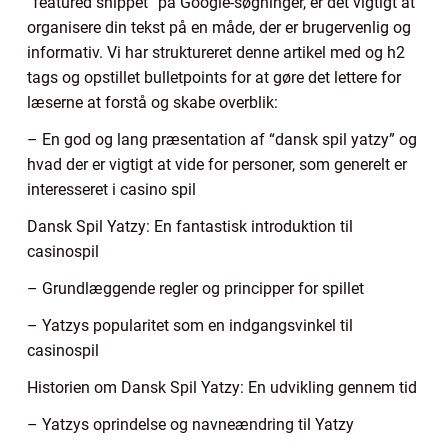
“featured snippet” på Google-søgninger, er det vigtigt at
organisere din tekst på en måde, der er brugervenlig og
informativ. Vi har struktureret denne artikel med og h2
tags og opstillet bulletpoints for at gøre det lettere for
læserne at forstå og skabe overblik:
– En god og lang præsentation af “dansk spil yatzy” og
hvad der er vigtigt at vide for personer, som generelt er
interesseret i casino spil
Dansk Spil Yatzy: En fantastisk introduktion til
casinospil
– Grundlæggende regler og principper for spillet
– Yatzys popularitet som en indgangsvinkel til
casinospil
Historien om Dansk Spil Yatzy: En udvikling gennem tid
– Yatzys oprindelse og navneændring til Yatzy