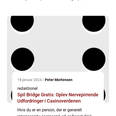
kombinerer held og strategi på en unik måde
og tilbyder spillere timevis af sjov...
18 januar 2024
Peter Mortensen
redaktionel
Spil Bridge Gratis: Oplev Nervepirrende
Udfordringer i Casinoverdenen
Hvis du er en person, der er generelt