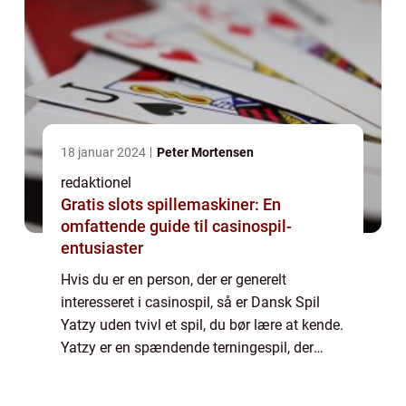
18 januar 2024
Peter Mortensen
redaktionel
Gratis slots spillemaskiner: En
omfattende guide til casinospil-
entusiaster
Hvis du er en person, der er generelt
interesseret i casinospil, så er Dansk Spil
Yatzy uden tvivl et spil, du bør lære at kende.
Yatzy er en spændende terningespil, der
kombinerer held og strategi på en unik måde
og tilbyder spillere timevis af sjov...