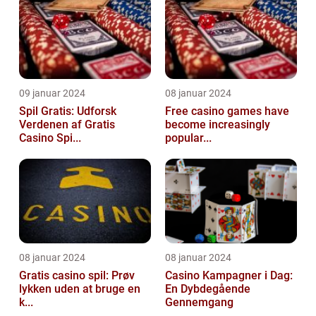
09 januar 2024
08 januar 2024
Spil Gratis: Udforsk
Free casino games have
Verdenen af Gratis
become increasingly
Casino Spi...
popular...
08 januar 2024
08 januar 2024
Gratis casino spil: Prøv
Casino Kampagner i Dag:
lykken uden at bruge en
En Dybdegående
k...
Gennemgang