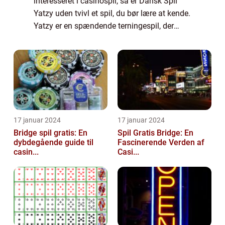
interesseret i casinospil, så er Dansk Spil
Yatzy uden tvivl et spil, du bør lære at kende.
Yatzy er en spændende terningespil, der
kombinerer held og strategi på en unik måde
og tilbyder spillere timevis af sjov...
17 januar 2024
17 januar 2024
Bridge spil gratis: En
Spil Gratis Bridge: En
dybdegående guide til
Fascinerende Verden af
casin...
Casi...