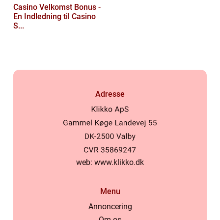
Casino Velkomst Bonus -
En Indledning til Casino
S...
Adresse
web:
www.klikko.dk
Menu
Annoncering
Om os