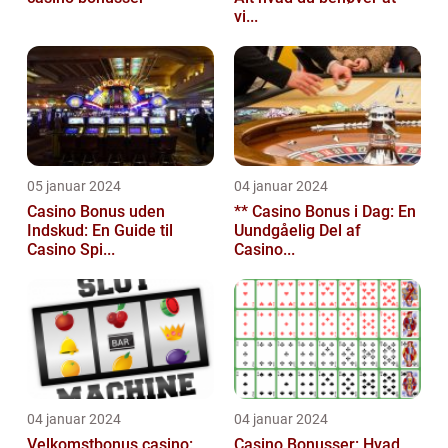
vi...
05 januar 2024
04 januar 2024
Casino Bonus uden
** Casino Bonus i Dag: En
Indskud: En Guide til
Uundgåelig Del af
Casino Spi...
Casino...
04 januar 2024
04 januar 2024
Velkomstbonus casino:
Casino Bonusser: Hvad