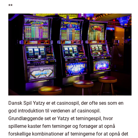
**
Dansk Spil Yatzy er et casinospil, der ofte ses som en
god introduktion til verdenen af casinospil.
Grundlæggende set er Yatzy et terningespil, hvor
spillerne kaster fem terninger og forsøger at opnå
forskellige kombinationer af terningerne for at opnå det