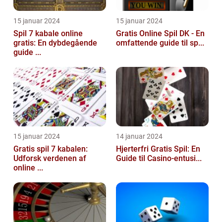
15 januar 2024
15 januar 2024
Spil 7 kabale online
Gratis Online Spil DK - En
gratis: En dybdegående
omfattende guide til sp...
guide ...
15 januar 2024
14 januar 2024
Gratis spil 7 kabalen:
Hjerterfri Gratis Spil: En
Udforsk verdenen af
Guide til Casino-entusi...
online ...