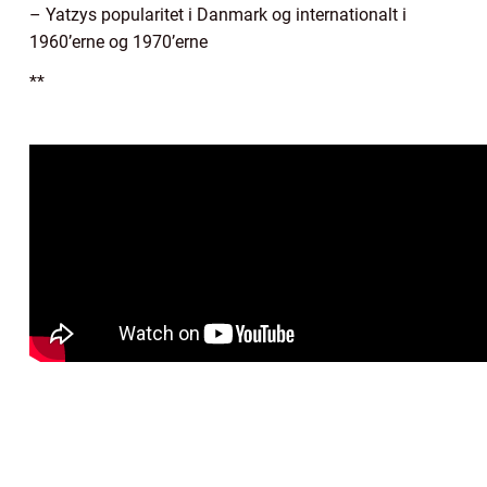
– Yatzys popularitet i Danmark og internationalt i
1960’erne og 1970’erne
**