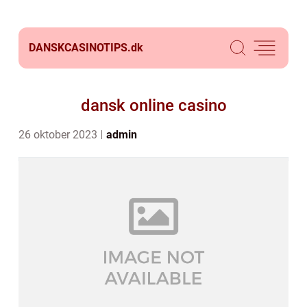
DANSKCASINOTIPS.
dk
dansk online casino
26 oktober 2023
admin