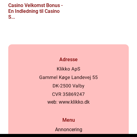
Casino Velkomst Bonus -
En Indledning til Casino
S...
Adresse
web:
www.klikko.dk
Menu
Annoncering