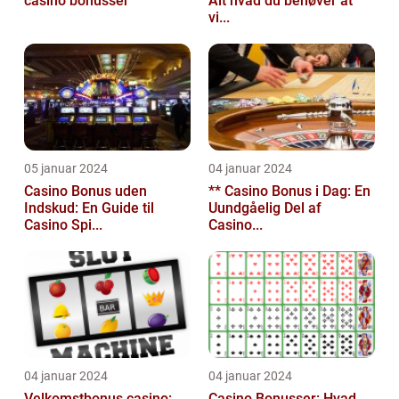
casino bonusser
Alt hvad du behøver at
vi...
05 januar 2024
04 januar 2024
Casino Bonus uden
** Casino Bonus i Dag: En
Indskud: En Guide til
Uundgåelig Del af
Casino Spi...
Casino...
04 januar 2024
04 januar 2024
Velkomstbonus casino:
Casino Bonusser: Hvad