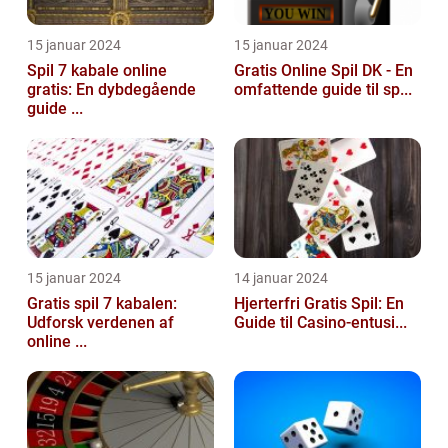
15 januar 2024
15 januar 2024
Spil 7 kabale online
Gratis Online Spil DK - En
gratis: En dybdegående
omfattende guide til sp...
guide ...
15 januar 2024
14 januar 2024
Gratis spil 7 kabalen:
Hjerterfri Gratis Spil: En
Udforsk verdenen af
Guide til Casino-entusi...
online ...