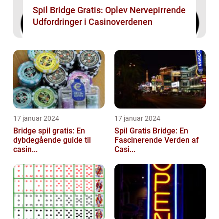
Spil Bridge Gratis: Oplev Nervepirrende
Udfordringer i Casinoverdenen
17 januar 2024
17 januar 2024
Bridge spil gratis: En
Spil Gratis Bridge: En
dybdegående guide til
Fascinerende Verden af
casin...
Casi...