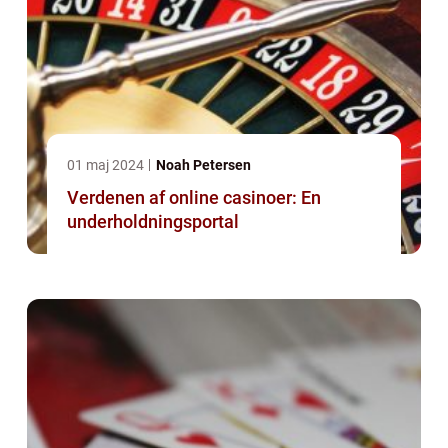
01 maj 2024
Noah Petersen
Verdenen af online casinoer: En
underholdningsportal