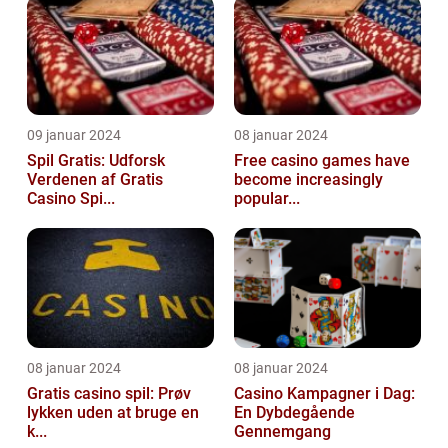
09 januar 2024
08 januar 2024
Spil Gratis: Udforsk
Free casino games have
Verdenen af Gratis
become increasingly
Casino Spi...
popular...
08 januar 2024
08 januar 2024
Gratis casino spil: Prøv
Casino Kampagner i Dag:
lykken uden at bruge en
En Dybdegående
k...
Gennemgang