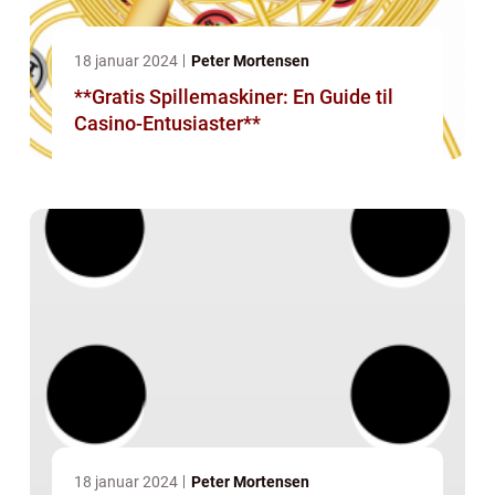
18 januar 2024
Peter Mortensen
**Gratis Spillemaskiner: En Guide til
Casino-Entusiaster**
18 januar 2024
Peter Mortensen