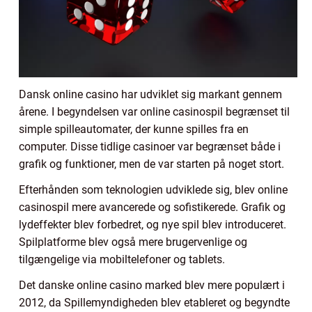
Dansk online casino har udviklet sig markant gennem
årene. I begyndelsen var online casinospil begrænset til
simple spilleautomater, der kunne spilles fra en
computer. Disse tidlige casinoer var begrænset både i
grafik og funktioner, men de var starten på noget stort.
Efterhånden som teknologien udviklede sig, blev online
casinospil mere avancerede og sofistikerede. Grafik og
lydeffekter blev forbedret, og nye spil blev introduceret.
Spilplatforme blev også mere brugervenlige og
tilgængelige via mobiltelefoner og tablets.
Det danske online casino marked blev mere populært i
2012, da Spillemyndigheden blev etableret og begyndte