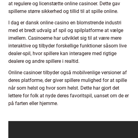
at regulere og licenstætte online casinoer. Dette gav
spillerne større sikkerhed og tillid til at spille online.
I dag er dansk online casino en blomstrende industri
med et bredt udvalg af spil og spilplatforme at vælge
imellem. Casinoerne har udviklet sig til at være mere
interaktive og tilbyder forskellige funktioner såsom live
dealer-spil, hvor spillere kan interagere med rigtige
dealere og andre spillere i realtid.
Online casinoer tilbyder også mobilvenlige versioner af
deres platforme, der giver spillere mulighed for at spille
når som helst og hvor som helst. Dette har gjort det
lettere for folk at nyde deres favoritspil, uanset om de er
på farten eller hjemme.