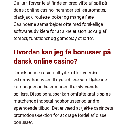
Du kan forvente at finde en bred vifte af spil på
dansk online casino, herunder spilleautomater,
blackjack, roulette, poker og mange flere.
Casinoerne samarbejder ofte med forskellige
softwareudviklere for at sikre et stort udvalg af
temaer, funktioner og gameplay-stilarter.
Hvordan kan jeg få bonusser på
dansk online casino?
Dansk online casino tilbyder ofte generøse
velkomstbonusser til nye spillere samt løbende
kampagner og belønninger til eksisterende
spillere. Disse bonusser kan omfatte gratis spins,
matchende indbetalingsbonusser og andre
spændende tilbud. Det er værd at tjekke casinoets
promotions-sektion for at drage fordel af disse
bonusser.