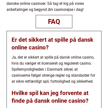
danske online casinoer. Så tag et kig på vores
anbefalinger og begynd din casinorejse i dag!
FAQ
Er det sikkert at spille på dansk
online casino?
Ja, det er sikkert at spille på dansk online casino,
hvis du vælger et licenseret og reguleret casino.
Spillemyndigheden i Danmark sikrer, at
casinoerne følger strenge regler og standarder for
at sikre retfærdigt spil, fortrolighed og sikkerhed.
Hvilke spil kan jeg forvente at
finde på dansk online casino?