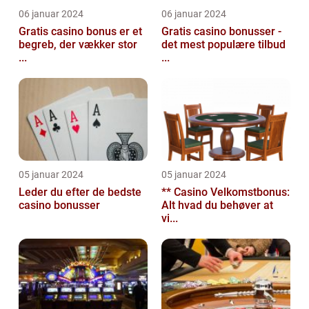
06 januar 2024
06 januar 2024
Gratis casino bonus er et
Gratis casino bonusser -
begreb, der vækker stor
det mest populære tilbud
...
...
05 januar 2024
05 januar 2024
Leder du efter de bedste
** Casino Velkomstbonus:
casino bonusser
Alt hvad du behøver at
vi...