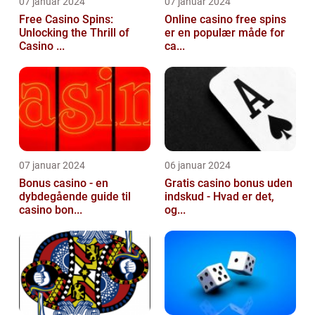
07 januar 2024
07 januar 2024
Free Casino Spins:
Online casino free spins
Unlocking the Thrill of
er en populær måde for
Casino ...
ca...
07 januar 2024
06 januar 2024
Bonus casino - en
Gratis casino bonus uden
dybdegående guide til
indskud - Hvad er det,
casino bon...
og...