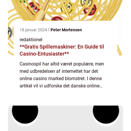
18 januar 2024
Peter Mortensen
redaktionel
**Gratis Spillemaskiner: En Guide til
Casino-Entusiaster**
Casinospil har altid været populære, men
med udbredelsen af internettet har det
online casino marked blomstret. I denne
artikel vil vi udforske det danske online
casino univers og give dig en omfattende
præsentation af, hvad du bør vide som en
person...