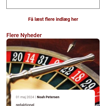
Få læst flere indlæg her
Flere Nyheder
01 maj 2024
Noah Petersen
redaktionel