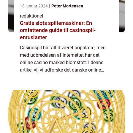
18 januar 2024
Peter Mortensen
redaktionel
Gratis slots spillemaskiner: En
omfattende guide til casinospil-
entusiaster
Casinospil har altid været populære, men
med udbredelsen af internettet har det
online casino marked blomstret. I denne
artikel vil vi udforske det danske online
casino univers og give dig en omfattende
præsentation af, hvad du bør vide som en
person...