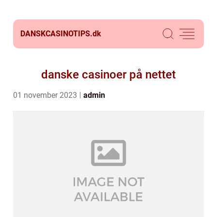
DANSKCASINOTIPS.
dk
danske casinoer på nettet
01 november 2023
admin