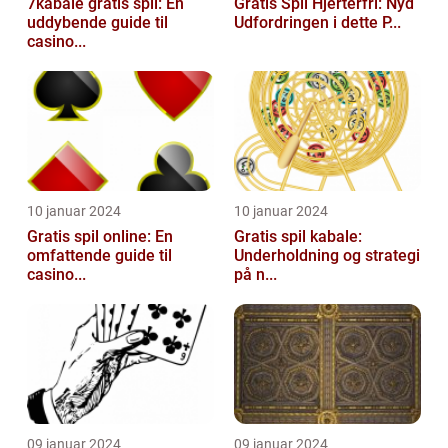
7kabale gratis spil: En
Gratis Spil Hjerterfri: Nyd
uddybende guide til
Udfordringen i dette P...
casino...
10 januar 2024
10 januar 2024
Gratis spil online: En
Gratis spil kabale:
omfattende guide til
Underholdning og strategi
casino...
på n...
09 januar 2024
09 januar 2024