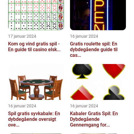
17 januar 2024
16 januar 2024
Kom og vind gratis spil -
Gratis roulette spil: En
En guide til casino elsk...
dybdegående guide til
cas...
16 januar 2024
16 januar 2024
Spil gratis syvkabale: En
Kabaler Gratis Spil: En
dybdegående oversigt
Dybdegående
ove...
Gennemgang for...