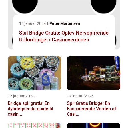
18 januar 2024
Peter Mortensen
Spil Bridge Gratis: Oplev Nervepirrende
Udfordringer i Casinoverdenen
17 januar 2024
17 januar 2024
Bridge spil gratis: En
Spil Gratis Bridge: En
dybdegående guide til
Fascinerende Verden af
casin...
Casi...