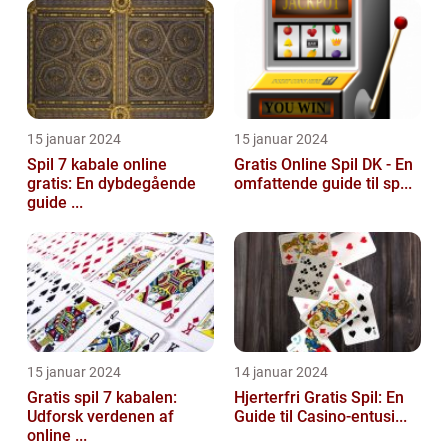
15 januar 2024
15 januar 2024
Spil 7 kabale online
Gratis Online Spil DK - En
gratis: En dybdegående
omfattende guide til sp...
guide ...
15 januar 2024
14 januar 2024
Gratis spil 7 kabalen:
Hjerterfri Gratis Spil: En
Udforsk verdenen af
Guide til Casino-entusi...
online ...