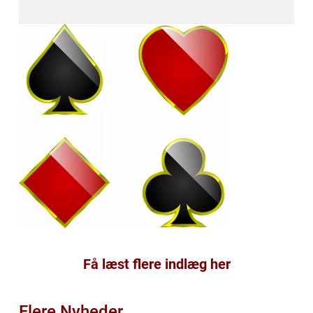
Få læst flere indlæg her
Flere Nyheder