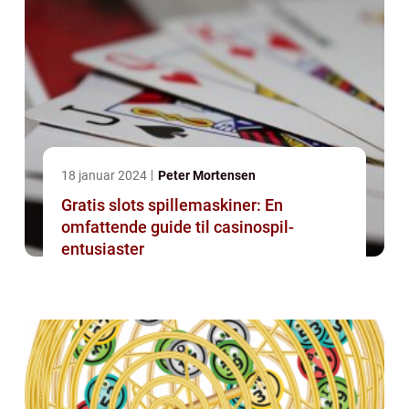
18 januar 2024
Peter Mortensen
Gratis slots spillemaskiner: En
omfattende guide til casinospil-
entusiaster