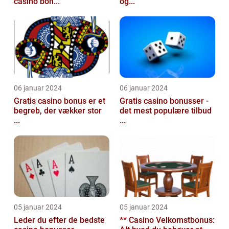
casino bon...
og...
06 januar 2024
06 januar 2024
Gratis casino bonus er et
Gratis casino bonusser -
begreb, der vækker stor
det mest populære tilbud
...
...
05 januar 2024
05 januar 2024
Leder du efter de bedste
** Casino Velkomstbonus: