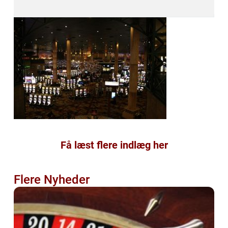
Få læst flere indlæg her
Flere Nyheder