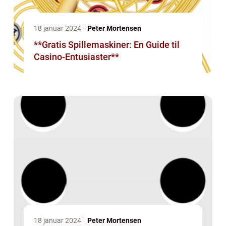
18 januar 2024
Peter Mortensen
**Gratis Spillemaskiner: En Guide til
Casino-Entusiaster**
18 januar 2024
Peter Mortensen