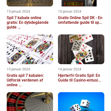
15 januar 2024
15 januar 2024
Spil 7 kabale online
Gratis Online Spil DK - En
gratis: En dybdegående
omfattende guide til sp...
guide ...
15 januar 2024
14 januar 2024
Gratis spil 7 kabalen:
Hjerterfri Gratis Spil: En
Udforsk verdenen af
Guide til Casino-entusi...
online ...