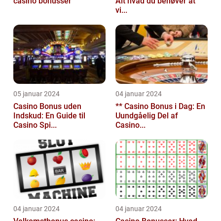
casino bonusser
Alt hvad du behøver at
vi...
05 januar 2024
04 januar 2024
Casino Bonus uden
** Casino Bonus i Dag: En
Indskud: En Guide til
Uundgåelig Del af
Casino Spi...
Casino...
04 januar 2024
04 januar 2024