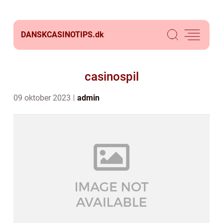
DANSKCASINOTIPS.
dk
casinospil
09 oktober 2023
admin