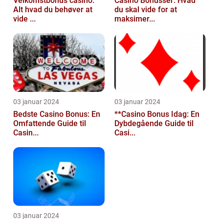
Velkomstbonus casino:
Casino Bonusser: Hvad
Alt hvad du behøver at
du skal vide for at
vide ...
maksimer...
03 januar 2024
03 januar 2024
Bedste Casino Bonus: En
**Casino Bonus Idag: En
Omfattende Guide til
Dybdegående Guide til
Casin...
Casi...
03 januar 2024