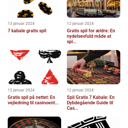
13 januar 2024
12 januar 2024
7 kabale gratis spil
Gratis spil for ældre: En
nydelsesfuld måde at
spi...
12 januar 2024
12 januar 2024
Gratis spil på nettet: En
Spil Gratis 7 Kabale: En
vejledning til casinoent...
Dybdegående Guide til
Cas...