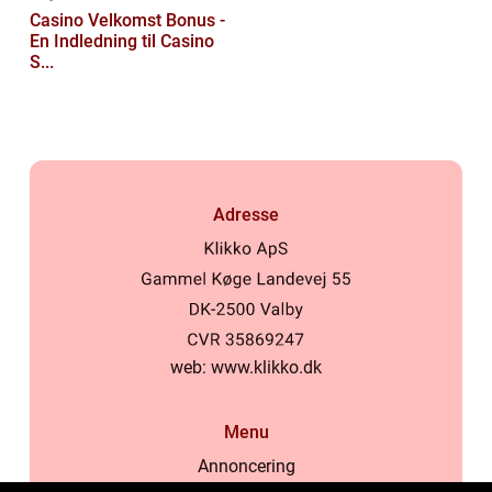
Casino Velkomst Bonus -
En Indledning til Casino
S...
Adresse
web:
www.klikko.dk
Menu
Annoncering