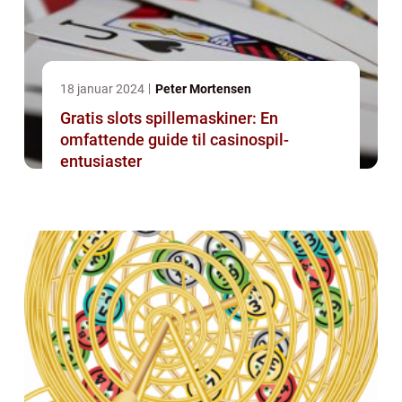
18 januar 2024
Peter Mortensen
Gratis slots spillemaskiner: En
omfattende guide til casinospil-
entusiaster