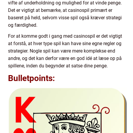
vifte af underholdning og mulighed for at vinde penge.
Det er vigtigt at bemærke, at casinospil primært er
baseret på held, selvom visse spil også kræver strategi
og færdighed.
For at komme godt i gang med casinospil er det vigtigt
at forstå, at hver type spil kan have sine egne regler og
strategier. Nogle spil kan være mere komplekse end
andre, og det kan derfor være en god idé at læse op på
spillene, inden du begynder at satse dine penge.
Bulletpoints: