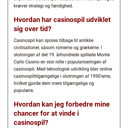
kræver strategi og færdighed.
Hvordan har casinospil udviklet
sig over tid?
Casinospil kan spores tilbage til antikke
civilisationer, såsom romerne og grækerne. I
slutningen af det 19. århundrede spillede Monte
Carlo Casino en stor rolle i populariseringen af
casinospil. Med teknologisk udvikling blev online
casinospiltilgængelige i slutningen af 1990'erne,
hvilket gjorde dem mere tilgængelige og
populære.
Hvordan kan jeg forbedre mine
chancer for at vinde i
casinospil?