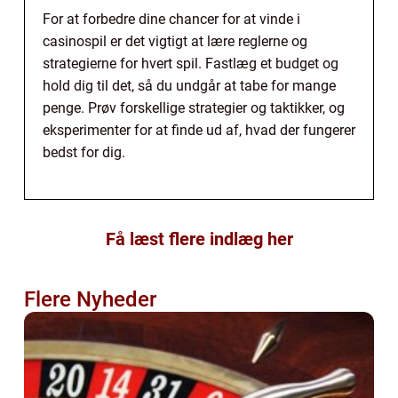
For at forbedre dine chancer for at vinde i
casinospil er det vigtigt at lære reglerne og
strategierne for hvert spil. Fastlæg et budget og
hold dig til det, så du undgår at tabe for mange
penge. Prøv forskellige strategier og taktikker, og
eksperimenter for at finde ud af, hvad der fungerer
bedst for dig.
Få læst flere indlæg her
Flere Nyheder