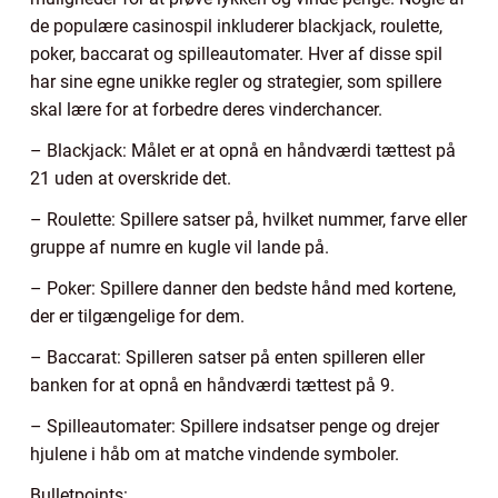
de populære casinospil inkluderer blackjack, roulette,
poker, baccarat og spilleautomater. Hver af disse spil
har sine egne unikke regler og strategier, som spillere
skal lære for at forbedre deres vinderchancer.
– Blackjack: Målet er at opnå en håndværdi tættest på
21 uden at overskride det.
– Roulette: Spillere satser på, hvilket nummer, farve eller
gruppe af numre en kugle vil lande på.
– Poker: Spillere danner den bedste hånd med kortene,
der er tilgængelige for dem.
– Baccarat: Spilleren satser på enten spilleren eller
banken for at opnå en håndværdi tættest på 9.
– Spilleautomater: Spillere indsatser penge og drejer
hjulene i håb om at matche vindende symboler.
Bulletpoints: