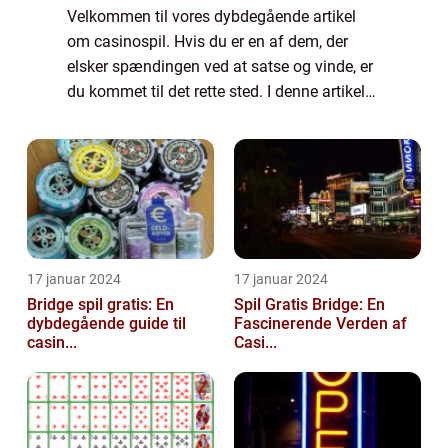
Velkommen til vores dybdegående artikel
om casinospil. Hvis du er en af dem, der
elsker spændingen ved at satse og vinde, er
du kommet til det rette sted. I denne artikel
vil vi præsentere en omfattende introduktion
til casinospil samt give dig en hi...
17 januar 2024
17 januar 2024
Bridge spil gratis: En
Spil Gratis Bridge: En
dybdegående guide til
Fascinerende Verden af
casin...
Casi...