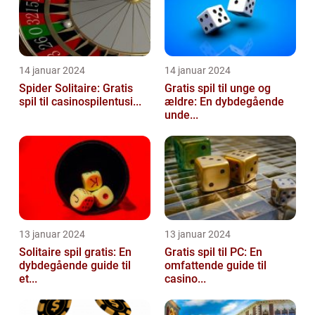
14 januar 2024
14 januar 2024
Spider Solitaire: Gratis
Gratis spil til unge og
spil til casinospilentusi...
ældre: En dybdegående
unde...
13 januar 2024
13 januar 2024
Solitaire spil gratis: En
Gratis spil til PC: En
dybdegående guide til
omfattende guide til
et...
casino...