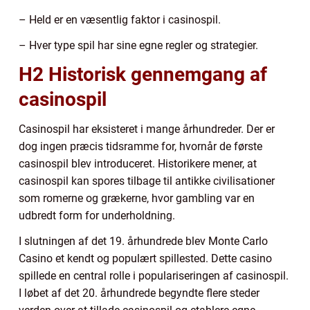
– Held er en væsentlig faktor i casinospil.
– Hver type spil har sine egne regler og strategier.
H2 Historisk gennemgang af
casinospil
Casinospil har eksisteret i mange århundreder. Der er
dog ingen præcis tidsramme for, hvornår de første
casinospil blev introduceret. Historikere mener, at
casinospil kan spores tilbage til antikke civilisationer
som romerne og grækerne, hvor gambling var en
udbredt form for underholdning.
I slutningen af det 19. århundrede blev Monte Carlo
Casino et kendt og populært spillested. Dette casino
spillede en central rolle i populariseringen af casinospil.
I løbet af det 20. århundrede begyndte flere steder