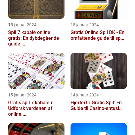
15 januar 2024
15 januar 2024
Spil 7 kabale online
Gratis Online Spil DK - En
gratis: En dybdegående
omfattende guide til sp...
guide ...
15 januar 2024
14 januar 2024
Gratis spil 7 kabalen:
Hjerterfri Gratis Spil: En
Udforsk verdenen af
Guide til Casino-entusi...
online ...