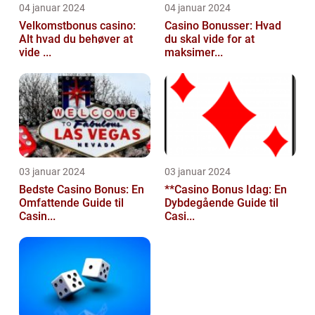
04 januar 2024
04 januar 2024
Velkomstbonus casino:
Casino Bonusser: Hvad
Alt hvad du behøver at
du skal vide for at
vide ...
maksimer...
03 januar 2024
03 januar 2024
Bedste Casino Bonus: En
**Casino Bonus Idag: En
Omfattende Guide til
Dybdegående Guide til
Casin...
Casi...