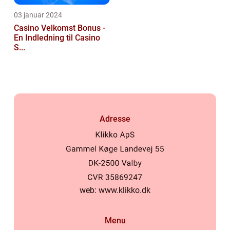
03 januar 2024
Casino Velkomst Bonus -
En Indledning til Casino
S...
Adresse
web:
www.klikko.dk
Menu