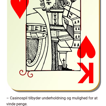
– Casinospil tilbyder underholdning og mulighed for at
vinde penge.