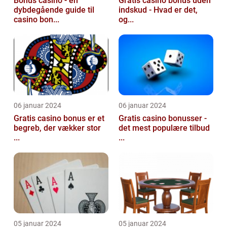
Bonus casino - en
Gratis casino bonus uden
dybdegående guide til
indskud - Hvad er det,
casino bon...
og...
06 januar 2024
06 januar 2024
Gratis casino bonus er et
Gratis casino bonusser -
begreb, der vækker stor
det mest populære tilbud
...
...
05 januar 2024
05 januar 2024