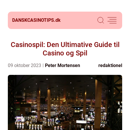
DANSKCASINOTIPS.
dk
Casinospil: Den Ultimative Guide til
Casino og Spil
09 oktober 2023
Peter Mortensen
redaktionel