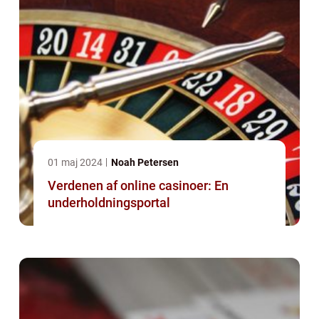
01 maj 2024
Noah Petersen
Verdenen af online casinoer: En
underholdningsportal