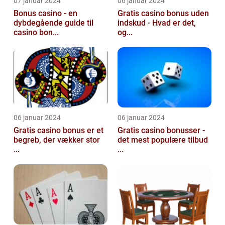
07 januar 2024
06 januar 2024
Bonus casino - en
Gratis casino bonus uden
dybdegående guide til
indskud - Hvad er det,
casino bon...
og...
06 januar 2024
06 januar 2024
Gratis casino bonus er et
Gratis casino bonusser -
begreb, der vækker stor
det mest populære tilbud
...
...