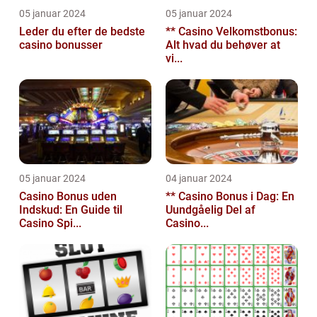
05 januar 2024
05 januar 2024
Leder du efter de bedste
** Casino Velkomstbonus:
casino bonusser
Alt hvad du behøver at
vi...
05 januar 2024
04 januar 2024
Casino Bonus uden
** Casino Bonus i Dag: En
Indskud: En Guide til
Uundgåelig Del af
Casino Spi...
Casino...