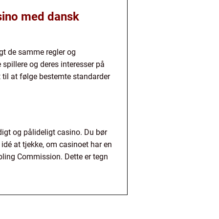
asino med dansk
agt de samme regler og
 spillere og deres interesser på
il at følge bestemte standarder
digt og pålideligt casino. Du bør
idé at tjekke, om casinoet har en
bling Commission. Dette er tegn