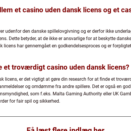
llem et casino uden dansk licens og et c
er udenfor den danske spillelovgivning og er derfor ikke underl
s. Dette betyder, at de ikke er ansvarlige for at beskytte danske
icens har gennemgået en godkendelsesproces og er forpligtet t
 et troværdigt casino uden dansk licens?
licens, er det vigtigt at gøre din research for at finde et trovær
 anmeldelser og omdømme fra andre spillere. Det er også en god 
lsynsmyndighed, som f.eks. Malta Gaming Authority eller UK Gam
der for fair spil og sikkerhed.
Få læst flere indlæg her