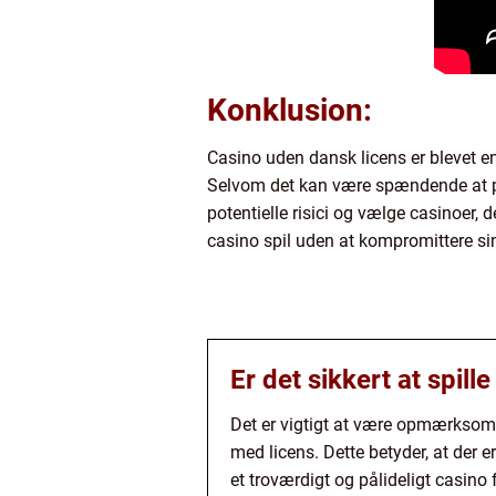
Konklusion:
Casino uden dansk licens er blevet en
Selvom det kan være spændende at pr
potentielle risici og vælge casinoer
casino spil uden at kompromittere si
Er det sikkert at spill
Det er vigtigt at være opmærksom 
med licens. Dette betyder, at der e
et troværdigt og pålideligt casino 