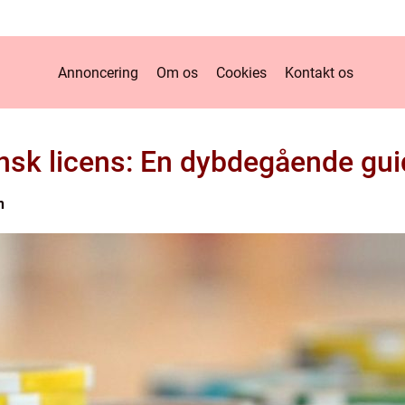
Annoncering
Om os
Cookies
Kontakt os
sk licens: En dybdegående guide
n