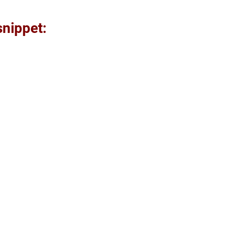
snippet: