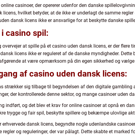
online casinoer, der opererer udenfor den danske spillelovgivning.
 licens, hvilket betyder, at de ikke er underlagt de samme regle
uden dansk licens ikke er ansvarlige for at beskytte danske spille
i casino spil:
g overvejer at spille på et casino uden dansk licens, er der flere 
en dansk licens ikke er reguleret af de danske myndigheder. Dette
or afgørende at være opmærksom på din egen sikkerhed og vælge e
gang af casino uden dansk licens:
 strækker sig tilbage til begyndelsen af den digitale gambling æ
ringer, der kontrollerede denne sektor, og mange casinoer uden d
g indført, og det blev et krav for online casinoer at opnå en dansk
re trygge og fair spil, beskytte spillere og bekæmpe ulovlige akti
oer erhvervede dansk licens, begyndte nogle udenlandske casinoe
e regler og reguleringer, der var pålagt. Dette skabte et marked 