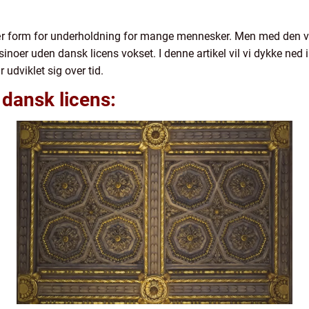
lær form for underholdning for mange mennesker. Men med den vo
sinoer uden dansk licens vokset. I denne artikel vil vi dykke ned
 udviklet sig over tid.
dansk licens: