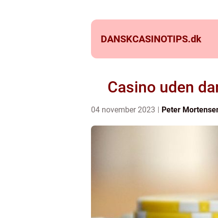
DANSKCASINOTIPS.
dk
Casino uden dan
04 november 2023
Peter Mortense