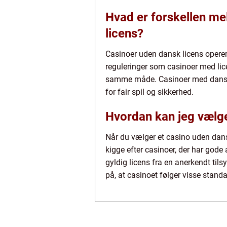
Hvad er forskellen me
licens?
Casinoer uden dansk licens operer
reguleringer som casinoer med licen
samme måde. Casinoer med dansk l
for fair spil og sikkerhed.
Hvordan kan jeg vælge
Når du vælger et casino uden dansk 
kigge efter casinoer, der har gode
gyldig licens fra en anerkendt ti
på, at casinoet følger visse standar