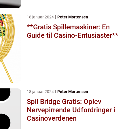
18 januar 2024
Peter Mortensen
**Gratis Spillemaskiner: En
Guide til Casino-Entusiaster**
18 januar 2024
Peter Mortensen
Spil Bridge Gratis: Oplev
Nervepirrende Udfordringer i
Casinoverdenen