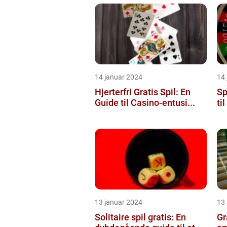
14 januar 2024
14
Hjerterfri Gratis Spil: En
Sp
Guide til Casino-entusi...
ti
13 januar 2024
13
Solitaire spil gratis: En
Gr