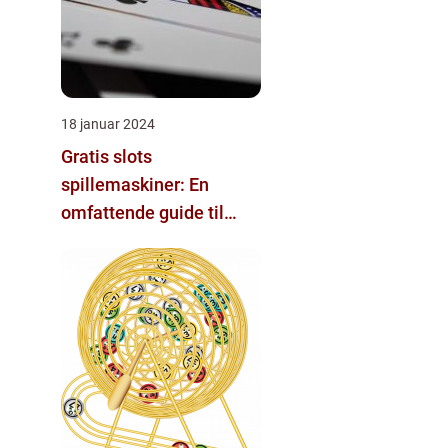
18 januar 2024
Gratis slots
spillemaskiner: En
omfattende guide til
casinospil-entusiaster