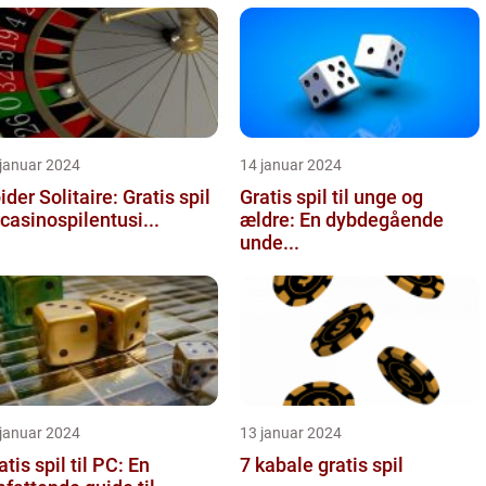
 januar 2024
14 januar 2024
ider Solitaire: Gratis spil
Gratis spil til unge og
l casinospilentusi...
ældre: En dybdegående
unde...
 januar 2024
13 januar 2024
atis spil til PC: En
7 kabale gratis spil