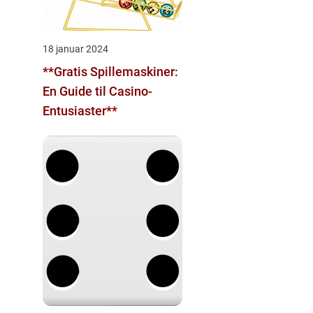
18 januar 2024
**Gratis Spillemaskiner:
En Guide til Casino-
Entusiaster**