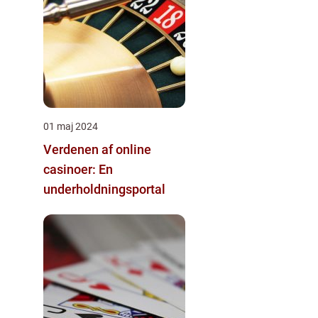
01 maj 2024
Verdenen af online
casinoer: En
underholdningsportal