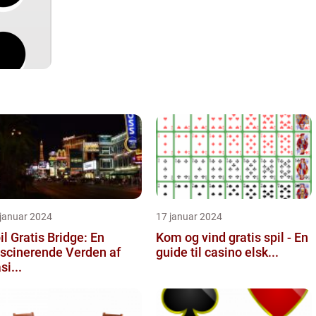
 januar 2024
17 januar 2024
il Gratis Bridge: En
Kom og vind gratis spil - En
scinerende Verden af
guide til casino elsk...
si...