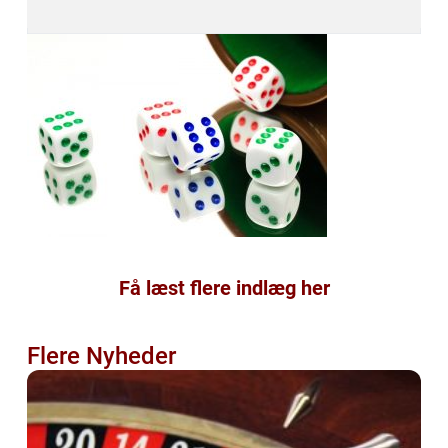
Få læst flere indlæg her
Flere Nyheder