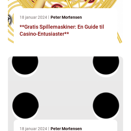
18 januar 2024
Peter Mortensen
**Gratis Spillemaskiner: En Guide til
Casino-Entusiaster**
18 januar 2024
Peter Mortensen