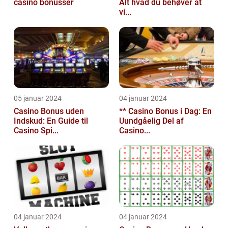
casino bonusser
Alt hvad du behøver at
vi...
05 januar 2024
04 januar 2024
Casino Bonus uden
** Casino Bonus i Dag: En
Indskud: En Guide til
Uundgåelig Del af
Casino Spi...
Casino...
04 januar 2024
04 januar 2024