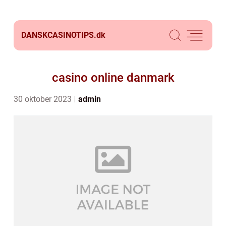
DANSKCASINOTIPS.
dk
casino online danmark
30 oktober 2023
admin