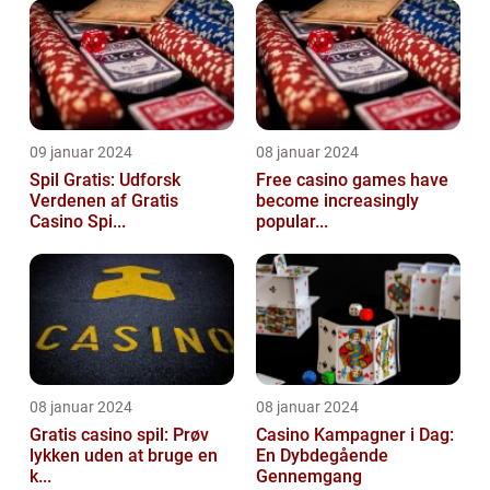
09 januar 2024
08 januar 2024
Spil Gratis: Udforsk
Free casino games have
Verdenen af Gratis
become increasingly
Casino Spi...
popular...
08 januar 2024
08 januar 2024
Gratis casino spil: Prøv
Casino Kampagner i Dag:
lykken uden at bruge en
En Dybdegående
k...
Gennemgang