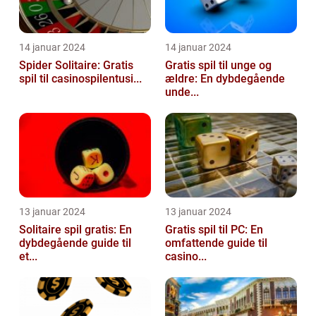
14 januar 2024
14 januar 2024
Spider Solitaire: Gratis
Gratis spil til unge og
spil til casinospilentusi...
ældre: En dybdegående
unde...
13 januar 2024
13 januar 2024
Solitaire spil gratis: En
Gratis spil til PC: En
dybdegående guide til
omfattende guide til
et...
casino...