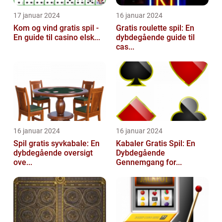
17 januar 2024
16 januar 2024
Kom og vind gratis spil -
Gratis roulette spil: En
En guide til casino elsk...
dybdegående guide til
cas...
16 januar 2024
16 januar 2024
Spil gratis syvkabale: En
Kabaler Gratis Spil: En
dybdegående oversigt
Dybdegående
ove...
Gennemgang for...