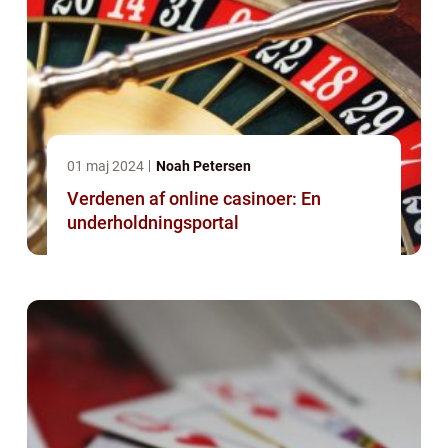
01 maj 2024
Noah Petersen
Verdenen af online casinoer: En
underholdningsportal