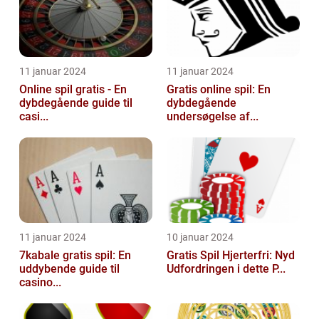
11 januar 2024
11 januar 2024
Online spil gratis - En
Gratis online spil: En
dybdegående guide til
dybdegående
casi...
undersøgelse af...
11 januar 2024
10 januar 2024
7kabale gratis spil: En
Gratis Spil Hjerterfri: Nyd
uddybende guide til
Udfordringen i dette P...
casino...