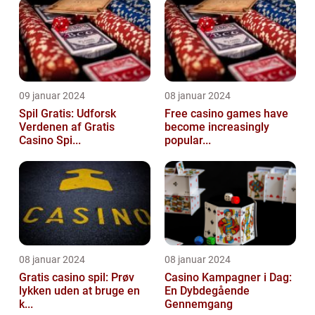
09 januar 2024
08 januar 2024
Spil Gratis: Udforsk
Free casino games have
Verdenen af Gratis
become increasingly
Casino Spi...
popular...
08 januar 2024
08 januar 2024
Gratis casino spil: Prøv
Casino Kampagner i Dag:
lykken uden at bruge en
En Dybdegående
k...
Gennemgang