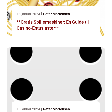
18 januar 2024
Peter Mortensen
**Gratis Spillemaskiner: En Guide til
Casino-Entusiaster**
18 januar 2024
Peter Mortensen