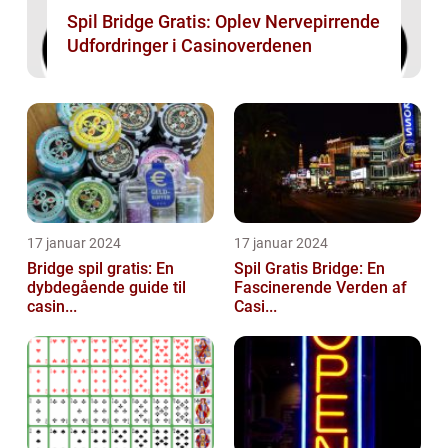
Spil Bridge Gratis: Oplev Nervepirrende
Udfordringer i Casinoverdenen
17 januar 2024
17 januar 2024
Bridge spil gratis: En
Spil Gratis Bridge: En
dybdegående guide til
Fascinerende Verden af
casin...
Casi...