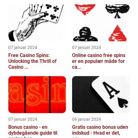
07 januar 2024
07 januar 2024
Free Casino Spins:
Online casino free spins
Unlocking the Thrill of
er en populær måde for
Casino ...
ca...
07 januar 2024
06 januar 2024
Bonus casino - en
Gratis casino bonus uden
dybdegående guide til
indskud - Hvad er det,