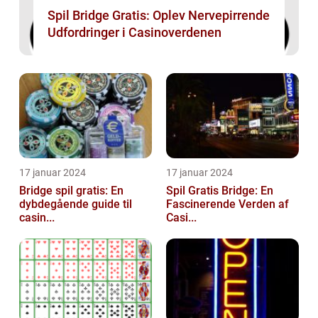
Spil Bridge Gratis: Oplev Nervepirrende
Udfordringer i Casinoverdenen
17 januar 2024
17 januar 2024
Bridge spil gratis: En
Spil Gratis Bridge: En
dybdegående guide til
Fascinerende Verden af
casin...
Casi...