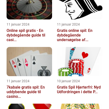
11 januar 2024
11 januar 2024
Online spil gratis - En
Gratis online spil: En
dybdegående guide til
dybdegående
casi...
undersøgelse af...
11 januar 2024
10 januar 2024
7kabale gratis spil: En
Gratis Spil Hjerterfri: Nyd
uddybende guide til
Udfordringen i dette P...
casino...