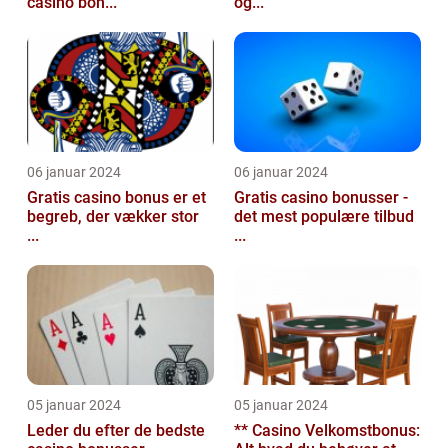
casino bon...
og...
06 januar 2024
06 januar 2024
Gratis casino bonus er et
Gratis casino bonusser -
begreb, der vækker stor
det mest populære tilbud
...
...
05 januar 2024
05 januar 2024
Leder du efter de bedste
** Casino Velkomstbonus: