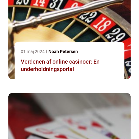
01 maj 2024
Noah Petersen
Verdenen af online casinoer: En
underholdningsportal