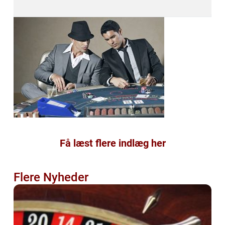
Få læst flere indlæg her
Flere Nyheder