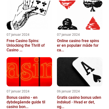
07 januar 2024
07 januar 2024
Free Casino Spins:
Online casino free spins
Unlocking the Thrill of
er en populær måde for
Casino ...
ca...
07 januar 2024
06 januar 2024
Bonus casino - en
Gratis casino bonus uden
dybdegående guide til
indskud - Hvad er det,
casino bon...
og...