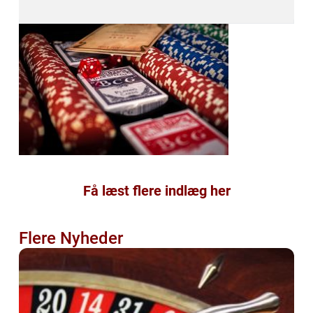
Få læst flere indlæg her
Flere Nyheder