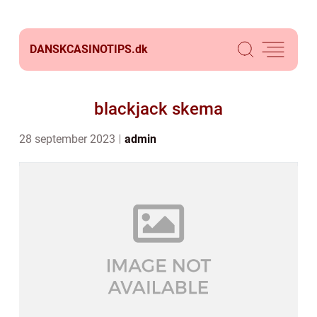
DANSKCASINOTIPS.
dk
blackjack skema
28 september 2023
admin