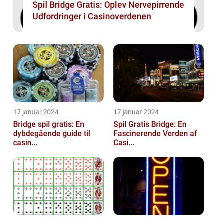
Spil Bridge Gratis: Oplev Nervepirrende
Udfordringer i Casinoverdenen
17 januar 2024
17 januar 2024
Bridge spil gratis: En
Spil Gratis Bridge: En
dybdegående guide til
Fascinerende Verden af
casin...
Casi...