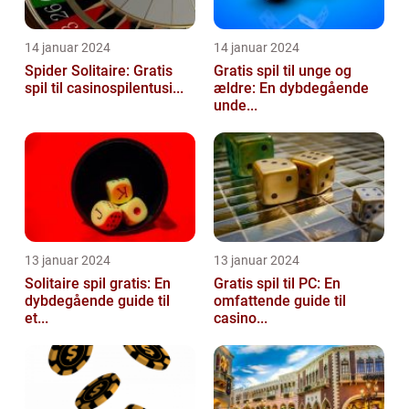
14 januar 2024
14 januar 2024
Spider Solitaire: Gratis
Gratis spil til unge og
spil til casinospilentusi...
ældre: En dybdegående
unde...
13 januar 2024
13 januar 2024
Solitaire spil gratis: En
Gratis spil til PC: En
dybdegående guide til
omfattende guide til
et...
casino...