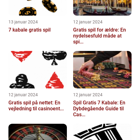
13 januar 2024
12 januar 2024
7 kabale gratis spil
Gratis spil for ældre: En
nydelsesfuld måde at
spi...
12 januar 2024
12 januar 2024
Gratis spil på nettet: En
Spil Gratis 7 Kabale: En
vejledning til casinoent...
Dybdegående Guide til
Cas...