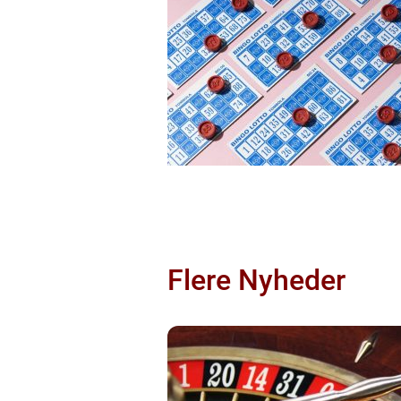
Flere Nyheder