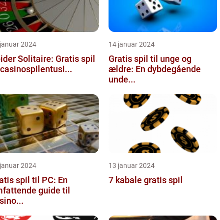
 januar 2024
14 januar 2024
ider Solitaire: Gratis spil
Gratis spil til unge og
l casinospilentusi...
ældre: En dybdegående
unde...
 januar 2024
13 januar 2024
atis spil til PC: En
7 kabale gratis spil
fattende guide til
sino...