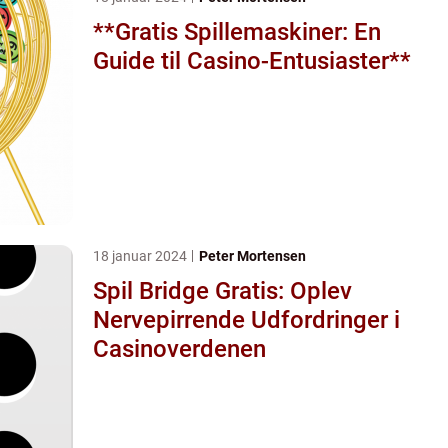
**Gratis Spillemaskiner: En
Guide til Casino-Entusiaster**
18 januar 2024
Peter Mortensen
Spil Bridge Gratis: Oplev
Nervepirrende Udfordringer i
Casinoverdenen