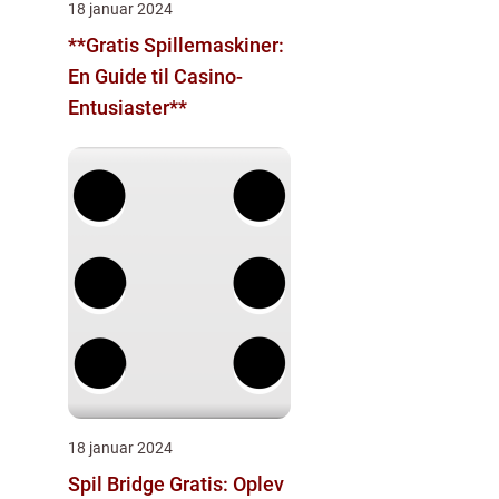
18 januar 2024
**Gratis Spillemaskiner:
En Guide til Casino-
Entusiaster**
18 januar 2024
Spil Bridge Gratis: Oplev