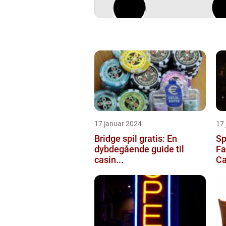
17 januar 2024
17
Bridge spil gratis: En
Sp
dybdegående guide til
Fa
casin...
Ca