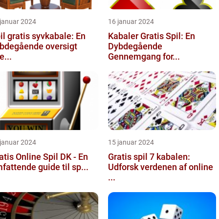
 januar 2024
16 januar 2024
il gratis syvkabale: En
Kabaler Gratis Spil: En
bdegående oversigt
Dybdegående
e...
Gennemgang for...
 januar 2024
15 januar 2024
atis Online Spil DK - En
Gratis spil 7 kabalen:
fattende guide til sp...
Udforsk verdenen af online
...