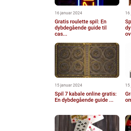
16 januar 2024
16
Gratis roulette spil: En
Sp
dybdegående guide til
dy
cas...
ov
15 januar 2024
15
Spil 7 kabale online gratis:
Gr
En dybdegående guide ...
om