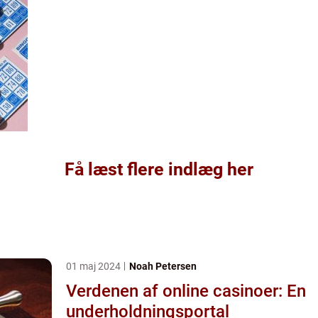
Få læst flere indlæg her
01 maj 2024
Noah Petersen
Verdenen af online casinoer: En
underholdningsportal