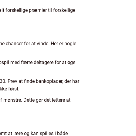
t forskellige præmier til forskellige
ne chancer for at vinde. Her er nogle
nkospil med færre deltagere for at øge
0. Prøv at finde bankoplader, der har
ke først.
 mønstre. Dette gør det lettere at
emt at lære og kan spilles i både