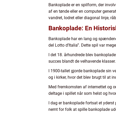
Bankoplade er en spilform, der involver
af en tønde eller en computer generato
vandret, lodret eller diagonal linje, rå
Bankoplade: En Histor
Bankoplade har en lang og spændende hi
del Lotto d’Italia”. Dette spil var me
I det 18. århundrede blev bankoplade i
succes blandt de velhavende klasser.
I 1900-tallet gjorde bankoplade sin v
og i kirker, hvor det blev brugt til at
Med fremkomsten af internettet og onl
deltage i spillet når som helst og hv
I dag er bankoplade fortsat et yderst 
nemt for folk at spille bankoplade ud