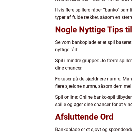
Hvis flere spillere råber “banko” samt
typer af fulde rækker, såsom en stør
Nogle Nyttige Tips ti
Selvom bankoplade er et spil baseret p
nyttige råd:
Spil i mindre grupper: Jo færre spiller
dine chancer.
Fokuser på de sjældnere numre: Mange
flere sjældne numre, såsom dem melle
Spil online: Online banko-spil tilbyd
spille og øger dine chancer for at vin
Afsluttende Ord
Bankoplade er et sjovt og spændende c