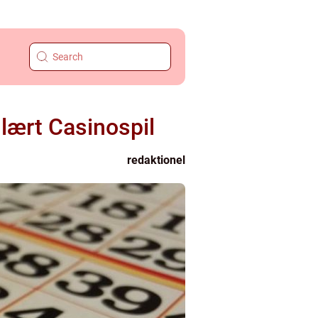
lært Casinospil
redaktionel