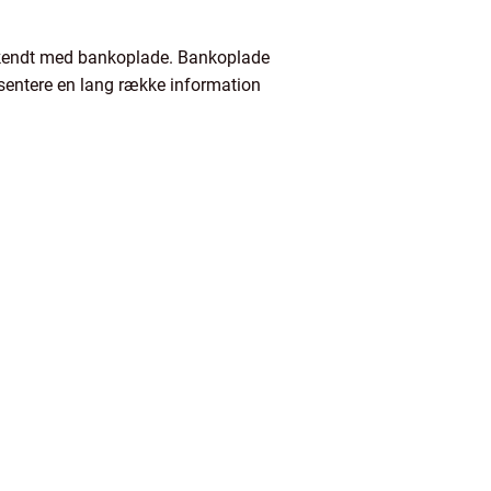
r bekendt med bankoplade. Bankoplade
præsentere en lang række information