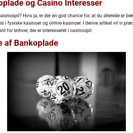
koplade og Casino Interesser
 casinospil? Hvis ja, er der en god chance for, at du allerede e
les i fysiske kasinoer og online kasinoer. I denne artikel vil vi 
t for enhver, der er interesseret i casinospil.
se af Bankoplade