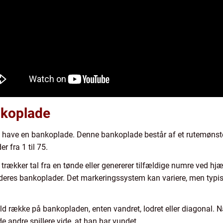
nkoplade
st have en bankoplade. Denne bankoplade består af et rutemønster
 fra 1 til 75.
 trækker tal fra en tønde eller genererer tilfældige numre ved h
å deres bankoplader. Det markeringssystem kan variere, men typi
d række på bankopladen, enten vandret, lodret eller diagonal. Nå
e andre spillere vide, at han har vundet.