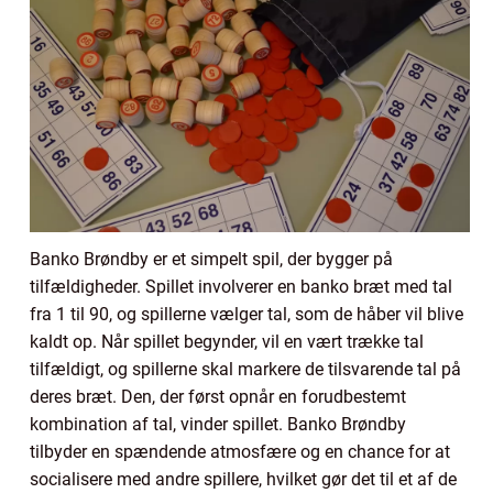
Banko Brøndby er et simpelt spil, der bygger på
tilfældigheder. Spillet involverer en banko bræt med tal
fra 1 til 90, og spillerne vælger tal, som de håber vil blive
kaldt op. Når spillet begynder, vil en vært trække tal
tilfældigt, og spillerne skal markere de tilsvarende tal på
deres bræt. Den, der først opnår en forudbestemt
kombination af tal, vinder spillet. Banko Brøndby
tilbyder en spændende atmosfære og en chance for at
socialisere med andre spillere, hvilket gør det til et af de