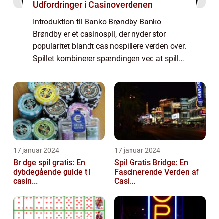
Udfordringer i Casinoverdenen
Introduktion til Banko Brøndby Banko
Brøndby er et casinospil, der nyder stor
popularitet blandt casinospillere verden over.
Spillet kombinerer spændingen ved at spille
med muligheden for at vinde store gevinster.
I denne artikel vil vi udforske esse...
17 januar 2024
17 januar 2024
Bridge spil gratis: En
Spil Gratis Bridge: En
dybdegående guide til
Fascinerende Verden af
casin...
Casi...