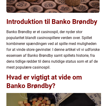
Introduktion til Banko Brøndby
Banko Brøndby er et casinospil, der nyder stor
popularitet blandt casinospillere verden over. Spillet
kombinerer spændingen ved at spille med muligheden
for at vinde store gevinster. I denne artikel vil vi udforske
essensen af Banko Brøndby samt spillets historie, fra
dens tidlige rødder til dens nutidige status som et af de
mest populære casinospil.
Hvad er vigtigt at vide om
Banko Brøndby?