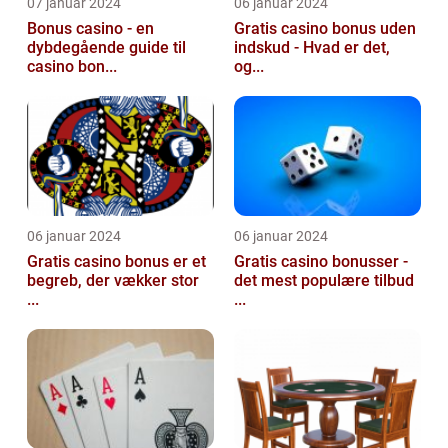
07 januar 2024
06 januar 2024
Bonus casino - en
Gratis casino bonus uden
dybdegående guide til
indskud - Hvad er det,
casino bon...
og...
06 januar 2024
06 januar 2024
Gratis casino bonus er et
Gratis casino bonusser -
begreb, der vækker stor
det mest populære tilbud
...
...