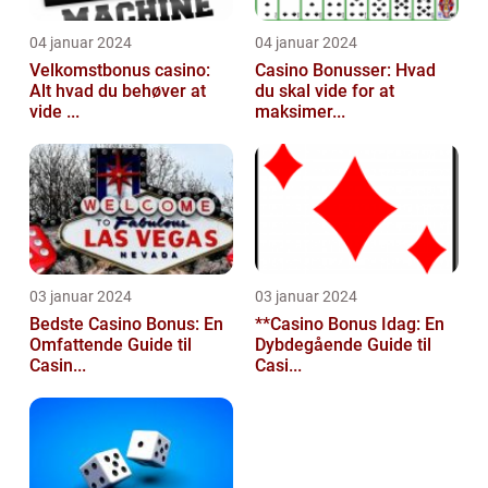
04 januar 2024
04 januar 2024
Velkomstbonus casino:
Casino Bonusser: Hvad
Alt hvad du behøver at
du skal vide for at
vide ...
maksimer...
03 januar 2024
03 januar 2024
Bedste Casino Bonus: En
**Casino Bonus Idag: En
Omfattende Guide til
Dybdegående Guide til
Casin...
Casi...