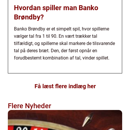
Hvordan spiller man Banko
Brøndby?
Banko Brøndby er et simpelt spil, hvor spillerne
vælger tal fra 1 til 90. En vært trækker tal
tilfældigt, og spillerne skal markere de tilsvarende
tal på deres bræt. Den, der først opnår en
forudbestemt kombination af tal, vinder spillet.
Få læst flere indlæg her
Flere Nyheder