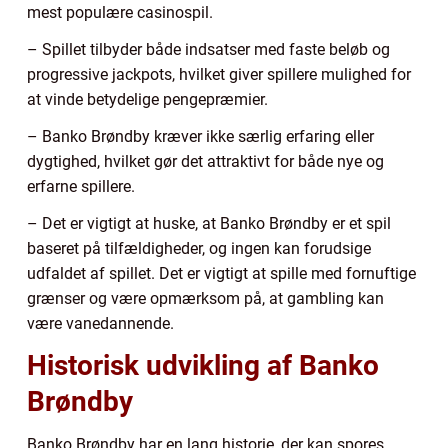
mest populære casinospil.
– Spillet tilbyder både indsatser med faste beløb og
progressive jackpots, hvilket giver spillere mulighed for
at vinde betydelige pengepræmier.
– Banko Brøndby kræver ikke særlig erfaring eller
dygtighed, hvilket gør det attraktivt for både nye og
erfarne spillere.
– Det er vigtigt at huske, at Banko Brøndby er et spil
baseret på tilfældigheder, og ingen kan forudsige
udfaldet af spillet. Det er vigtigt at spille med fornuftige
grænser og være opmærksom på, at gambling kan
være vanedannende.
Historisk udvikling af Banko
Brøndby
Banko Brøndby har en lang historie, der kan spores