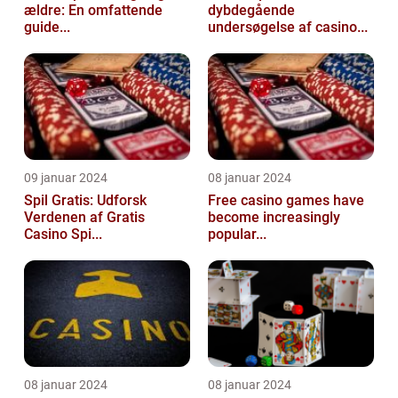
ældre: En omfattende
dybdegående
guide...
undersøgelse af casino...
09 januar 2024
08 januar 2024
Spil Gratis: Udforsk
Free casino games have
Verdenen af Gratis
become increasingly
Casino Spi...
popular...
08 januar 2024
08 januar 2024